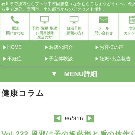
石川県で漢方ならブヘサ中村固腸堂（なかむらこちょうどう）へ。金
ら車で20分。高岡市、小矢部市からのアクセスも便利。
電話
予約･変更･取消
妊活予約
メール
営
問い合わせ
（2回目以降
（新規の方）
問い合わせ
カレン
来店の方）
HOME
お店の紹介
お客様の声
不妊症
子宝体験談
妊娠･出産報告
▼ MENU詳細
健康コラム
96/316
◀
▶
Vol.222 風邪は矛の板藍根と盾の体作