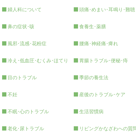
婦人科について
頭痛･めまい･耳鳴り･難聴
鼻の症状･咳
食養生･薬膳
風邪･流感･花粉症
腰痛･神経痛･痺れ
冷え･低血圧･むくみ･ほてり
胃腸トラブル･便秘･痔
目のトラブル
季節の養生法
不妊
産後のトラブル･ケア
不眠･心のトラブル
生活習慣病
老化･尿トラブル
リビングかなざわへの質