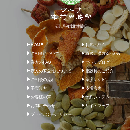
石川県河北郡津幡町
HOME
お店の紹介
ご相談について
取扱い漢方薬･商品
漢方のFAQ
ブヘサブログ
漢方の安全性について
相談員のご紹介
ご相談の流れ
薬膳レシピ
子宝漢方
皮膚疾患
お客様の声
予約システム
お問い合わせ
サイトマップ
プライバシーポリシー