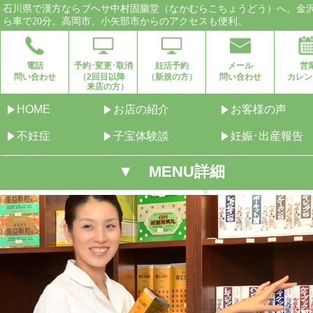
石川県で漢方ならブヘサ中村固腸堂（なかむらこちょうどう）へ。金
ら車で20分。高岡市、小矢部市からのアクセスも便利。
電話
予約･変更･取消
妊活予約
メール
営
問い合わせ
（2回目以降
（新規の方）
問い合わせ
カレン
来店の方）
HOME
お店の紹介
お客様の声
不妊症
子宝体験談
妊娠･出産報告
▼ MENU詳細