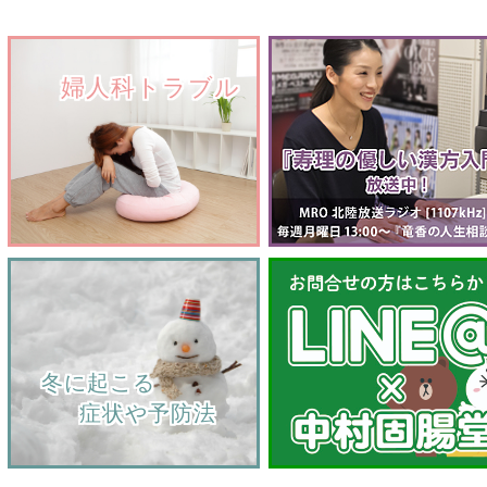
　　婦人科トラブル
    冬に起こる
         症状や予防法