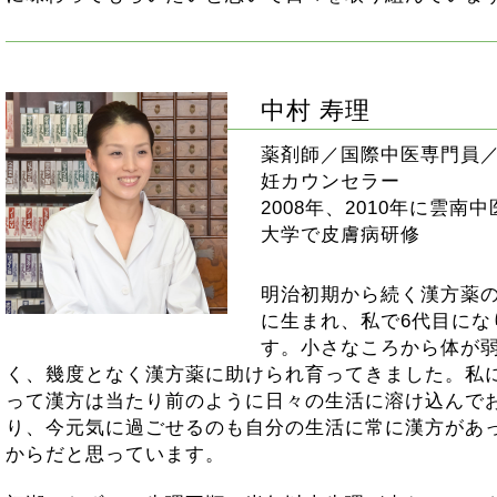
中村 寿理
薬剤師／国際中医専門員
妊カウンセラー
2008年、2010年に雲南
大学で皮膚病研修
明治初期から続く漢方薬
に生まれ、私で6代目にな
す。小さなころから体が
く、幾度となく漢方薬に助けられ育ってきました。私
って漢方は当たり前のように日々の生活に溶け込んで
り、今元気に過ごせるのも自分の生活に常に漢方があ
からだと思っています。