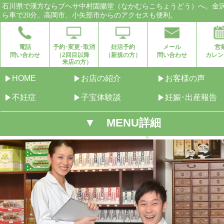
石川県で漢方ならブヘサ中村固腸堂（なかむらこちょうどう）へ。金
ら車で20分。高岡市、小矢部市からのアクセスも便利。
電話
予約･変更･取消
妊活予約
メール
営
問い合わせ
（2回目以降
（新規の方）
問い合わせ
カレン
来店の方）
HOME
お店の紹介
お客様の声
不妊症
子宝体験談
妊娠･出産報告
▼ MENU詳細