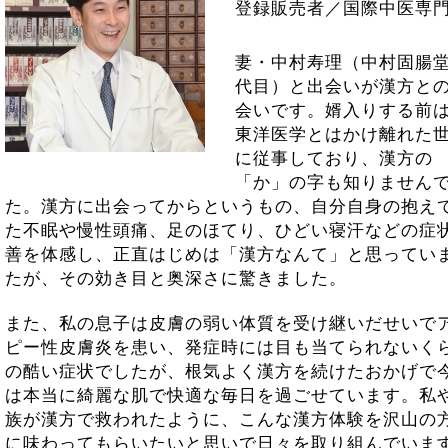
登録販売者／国際中医専
妻・中村寿理（中村固腸
代目）と出会いが漢方と
会いです。婿入りする前
東洋医学とはかけ離れた
に従事しており、漢方の
「か」の字も知りません
た。漢方に出会ってからというもの、自分自身の抱え
た不眠や慢性頭痛、足のほてり、ひどい寝汗などの症
善を体感し、正直はじめは「漢方なんて」と思ってい
たが、その効き目と奥深さに驚きました。
また、私の息子は皮膚の弱い体質を受け継いだせいで
ピー性皮膚炎を患い、発症時には目も当てられないく
の酷い症状でしたが、根気よく漢方を続けたおかげで
は本当に綺麗な肌で快適な毎日を過ごせています。私
族が漢方で救われたように、こんな漢方体験を沢山の
に味わってもらいたいと思いで日々を取り組んでいま