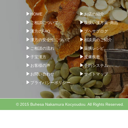
HOME
お店の紹介
ご相談について
取扱い漢方薬･商品
漢方のFAQ
ブヘサブログ
漢方の安全性について
相談員のご紹介
ご相談の流れ
薬膳レシピ
子宝漢方
皮膚疾患
お客様の声
予約システム
お問い合わせ
サイトマップ
プライバシーポリシー
© 2015 Buhesa Nakamura Kocyoudou. All Rights Reserved.