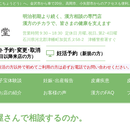
こちょうどう）へ。金沢市から車で20分。高岡市、小矢部市からのアクセスも便利
明治初期より続く、漢方相談の専門店
漢方のチカラで、皆さまの健康を支えます
営業時間
9:30～18:30
定休日
月曜､祝日､第2･4日曜
石川県河北郡津幡町加賀爪ヌ58-2 津幡警察署すぐ
ト予約･変更･取消
妊活予約
（新規の方）
回目以降来店の方）
妊活の方以外で初めてご利用の方は必ずお電話でお問い合わせください
子宝体験談
妊娠･出産報告
皮膚疾患
お店の紹介
お客様の声
漢方のFAQ
屋さんで相談するのか。