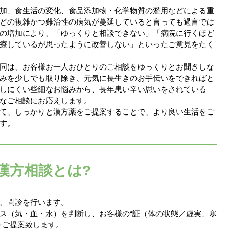
加、食生活の変化、食品添加物・化学物質の濫用などによる重
どの複雑かつ難治性の病気が蔓延していると言っても過言では
の増加により、「ゆっくりと相談できない」「病院に行くほど
療しているが思ったように改善しない」といったご意見をたく
同は、お客様お一人おひとりのご相談をゆっくりとお聞きしな
みを少しでも取り除き、元気に長生きのお手伝いをできればと
しにくい些細なお悩みから、長年患い辛い思いをされている
なご相談にお応えします。
て、しっかりと漢方薬をご提案することで、より良い生活をご
す。
漢方相談とは?
、問診を行います。
ス（気・血・水）を判断し、お客様の“証（体の状態／虚実、寒
をご提案致します。