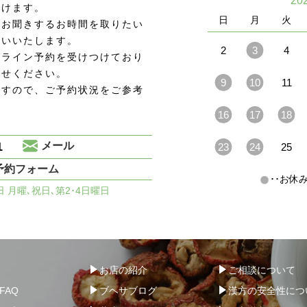
20
頂けます。
日
月
火
をお聞きするお時間を取りたい
願いいたします。
2
3
4
ンライン予約を受けつけており
わせください。
9
10
11
ますので、ご予約状況をご参考
16
17
18
1
メール
23
24
25
予約フォーム
･･お
休日 月曜､祝日､第2･4日曜日
お店の紹介
ご相談について
FAQ
ブヘサブログ
漢方の安全性につ