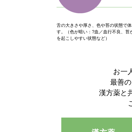
舌の大きさや厚さ、色や苔の状態で体
す。（色が暗い：?血／血行不良、苔
を起こしやすい状態など）
お一
最善の
漢方薬と