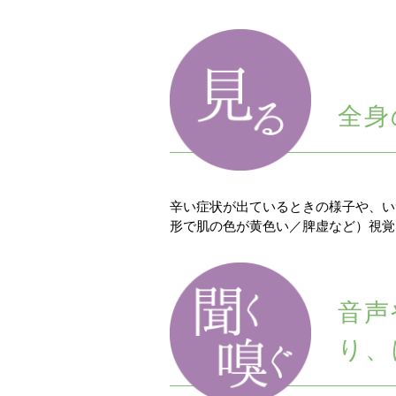
全身
辛い症状が出ているときの様子や、い
形で肌の色が黄色い／脾虚など）視覚
音声
り、