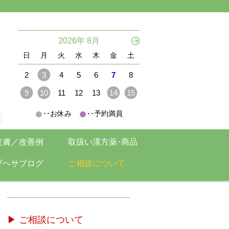
。
2026年 8月
日
月
火
水
木
金
土
2
3
4
5
6
7
8
9
10
11
12
13
14
15
･･お休み
･･予約満員
。
皮膚／改善例
取扱い漢方薬･商品
ブヘサブログ
ご相談について
▶ ご相談について