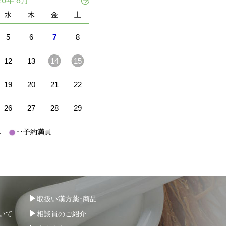
26年 8月
水
木
金
土
5
6
7
8
12
13
14
15
19
20
21
22
26
27
28
29
休み
･･予約満員
取扱い漢方薬･商品
いて
相談員のご紹介