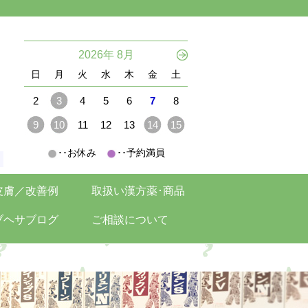
。
2026年 8月
日
月
火
水
木
金
土
2
3
4
5
6
7
8
9
10
11
12
13
14
15
･･お休み
･･予約満員
。
皮膚／改善例
取扱い漢方薬･商品
ブヘサブログ
ご相談について