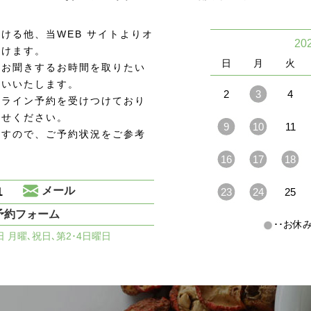
ける他、当WEB サイトよりオ
20
頂けます。
日
月
火
をお聞きするお時間を取りたい
願いいたします。
2
3
4
ンライン予約を受けつけており
わせください。
9
10
11
ますので、ご予約状況をご参考
16
17
18
1
メール
23
24
25
予約フォーム
･･お
休日 月曜､祝日､第2･4日曜日