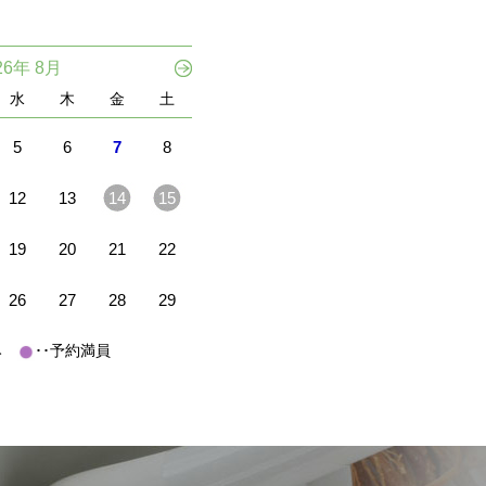
26年 8月
水
木
金
土
5
6
7
8
12
13
14
15
19
20
21
22
26
27
28
29
休み
･･予約満員