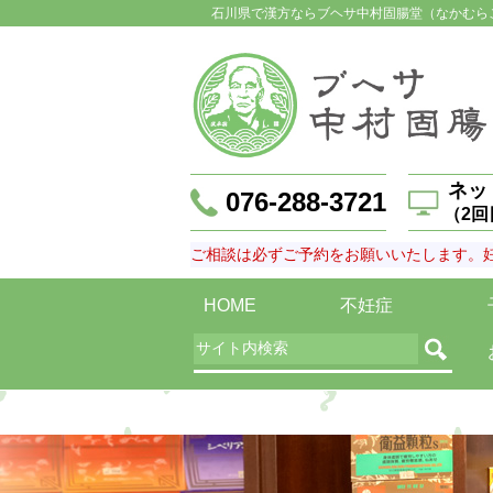
石川県で漢方ならブヘサ中村固腸堂（なかむら
ネッ
076-288-3721
（2
ご相談は必ずご予約をお願いいたします。
HOME
不妊症