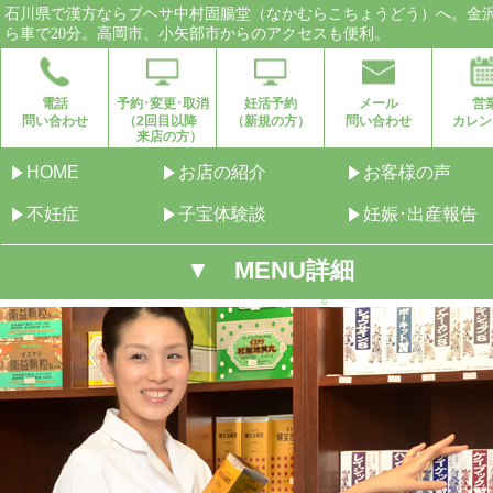
石川県で漢方ならブヘサ中村固腸堂（なかむらこちょうどう）へ。金
ら車で20分。高岡市、小矢部市からのアクセスも便利。
電話
予約･変更･取消
妊活予約
メール
営
問い合わせ
（2回目以降
（新規の方）
問い合わせ
カレン
来店の方）
HOME
お店の紹介
お客様の声
不妊症
子宝体験談
妊娠･出産報告
▼ MENU詳細