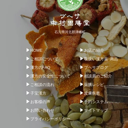
石川県河北郡津幡町
HOME
お店の紹介
ご相談について
取扱い漢方薬･商品
漢方のFAQ
ブヘサブログ
漢方の安全性について
相談員のご紹介
ご相談の流れ
薬膳レシピ
子宝漢方
皮膚疾患
お客様の声
予約システム
お問い合わせ
サイトマップ
プライバシーポリシー