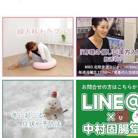
　　婦人科トラブル
    冬に起こる
         症状や予防法