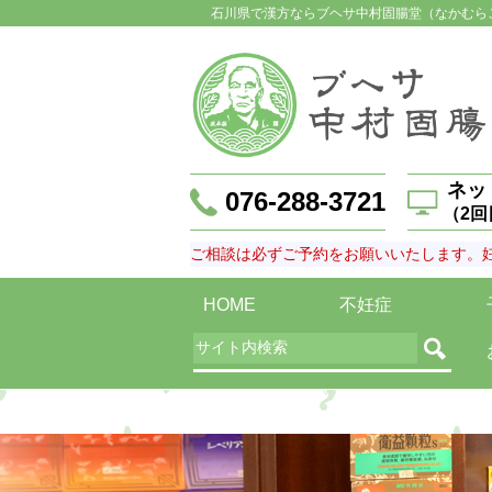
石川県で漢方ならブヘサ中村固腸堂（なかむら
ネッ
076-288-3721
（2
ご相談は必ずご予約をお願いいたします。
HOME
不妊症