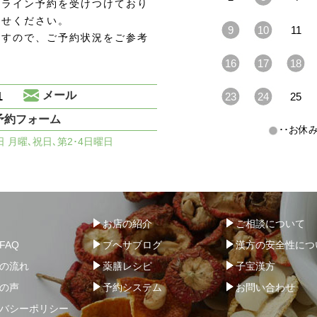
ンライン予約を受けつけており
わせください。
9
10
11
ますので、ご予約状況をご参考
16
17
18
1
メール
23
24
25
予約フォーム
･･お
休日 月曜､祝日､第2･4日曜日
お店の紹介
ご相談について
FAQ
ブヘサブログ
漢方の安全性につ
の流れ
薬膳レシピ
子宝漢方
の声
予約システム
お問い合わせ
バシーポリシー