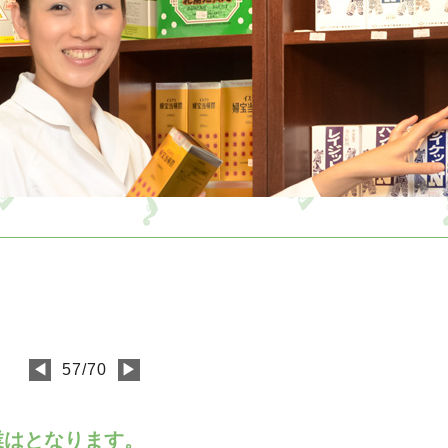
せ
≡
◀
57/70
▶
業はとなります。