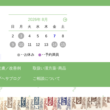
。
2026年 8月
日
月
火
水
木
金
土
2
3
4
5
6
7
8
9
10
11
12
13
14
15
･･お休み
･･予約満員
。
皮膚／改善例
取扱い漢方薬･商品
ブヘサブログ
ご相談について