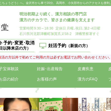
こちょうどう）へ。金沢市から車で20分。高岡市、小矢部市からのアクセスも便利
明治初期より続く、漢方相談の専門店
漢方のチカラで、皆さまの健康を支えます
営業時間
9:30～18:30
定休日
月曜､祝日､第2･4日曜
石川県河北郡津幡町加賀爪ヌ58-2 津幡警察署すぐ
ト予約･変更･取消
妊活予約
（新規の方）
回目以降来店の方）
妊活の方以外で初めてご利用の方は必ずお電話でお問い合わせください
子宝体験談
妊娠･出産報告
皮膚疾患
お店の紹介
お客様の声
漢方のFAQ