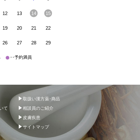
12
13
14
15
19
20
21
22
26
27
28
29
休み
･･予約満員
取扱い漢方薬･商品
いて
相談員のご紹介
皮膚疾患
サイトマップ