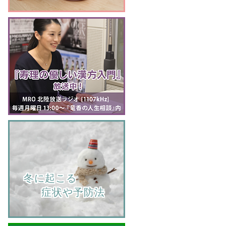
    冬に起こる
         症状や予防法