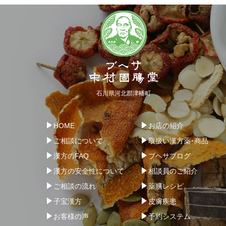
石川県河北郡津幡町
HOME
お店の紹介
ご相談について
取扱い漢方薬･商品
漢方のFAQ
ブヘサブログ
漢方の安全性について
相談員のご紹介
ご相談の流れ
薬膳レシピ
子宝漢方
皮膚疾患
お客様の声
予約システム