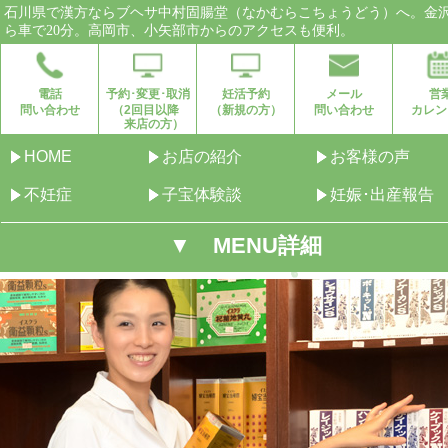
石川県で漢方ならブヘサ中村固腸堂（なかむらこちょうどう）へ。金
ら車で20分。高岡市、小矢部市からのアクセスも便利。
電話
予約･変更･取消
妊活予約
メール
営
問い合わせ
（2回目以降
（新規の方）
問い合わせ
カレン
来店の方）
HOME
お店の紹介
お客様の声
不妊症
子宝体験談
妊娠･出産報告
▼ MENU詳細