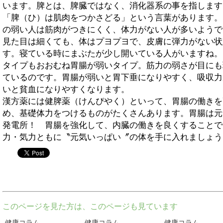
います。脾とは、脾臓ではなく、消化器系の事を指します
「脾（ひ）は肌肉をつかさどる」という言葉があります。
の弱い人は筋肉がつきにくく、体力がない人が多いようで
見た目は細くても、体はプヨプヨで、皮膚に弾力がない状
す。寝ている時にまぶたが少し開いている人がいますね。
タイプもおおむね胃腸が弱いタイプ。筋力の弱さが目にも
ているのです。胃腸が弱いと胃下垂になりやすく、吸収力
いと貧血になりやすくなります。
漢方薬には健脾薬（けんぴやく）といって、胃腸の働きを
め、基礎体力をつけるものがたくさんあります。胃腸は元
発電所！ 胃腸を強化して、内臓の働きを良くすることで
力・気力ともに〝元気いっぱい〞の体を手に入れましょう
twitter
このページを見た方は、このページも見ています
健康コラム
健康コラム
健康コラム