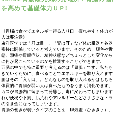
を高めて基礎体力ＵＰ!
《胃腸は食べてエネルギー得る入り口 疲れやすく体力が
人は要注意》
東洋医学では「肝は目」、「腎は耳」など体の臓器と各器
密接に関係していると考えています。そのため、顔色や舌
態、頭痛や胃腸症状、精神状態などちょっとした変化から
に何が起こっているのかを推測することができます。
五臓の中でも特に重要と考えるのは「胃腸」です。私たち
きていくために、食べることでエネルギーを取り入れます
腸はその「入り口」。どんなものを取り入れるかはもちろ
体質的に胃腸が弱い人は食べたものをうまく消化できず、
カスが胃腸内に留まって発酵し、毒に変わってしまいます
れが便秘や下痢、肌荒れやアレルギーなどさまざまなトラ
の引き金になってしまいます。
胃腸の働きが弱いタイプのことを「脾気虚（ひききょ）」