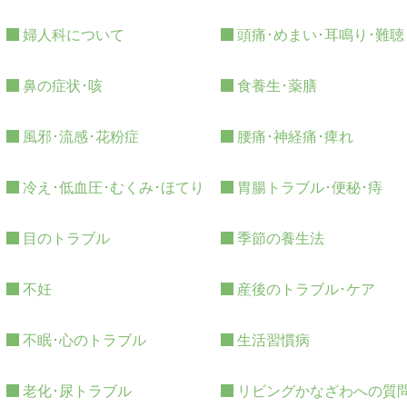
婦人科について
頭痛･めまい･耳鳴り･難聴
鼻の症状･咳
食養生･薬膳
風邪･流感･花粉症
腰痛･神経痛･痺れ
冷え･低血圧･むくみ･ほてり
胃腸トラブル･便秘･痔
目のトラブル
季節の養生法
不妊
産後のトラブル･ケア
不眠･心のトラブル
生活習慣病
老化･尿トラブル
リビングかなざわへの質