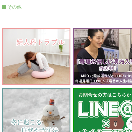
その他
　　婦人科トラブル
    冬に起こる
         症状や予防法