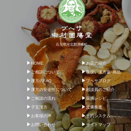
石川県河北郡津幡町
HOME
お店の紹介
ご相談について
取扱い漢方薬･商品
漢方のFAQ
ブヘサブログ
漢方の安全性について
相談員のご紹介
ご相談の流れ
薬膳レシピ
子宝漢方
皮膚疾患
お客様の声
予約システム
お問い合わせ
サイトマップ