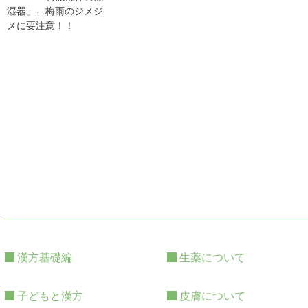
湿器」…梅雨のジメジ
メに要注意！！
漢方基礎編
生薬について
子どもと漢方
皮膚について