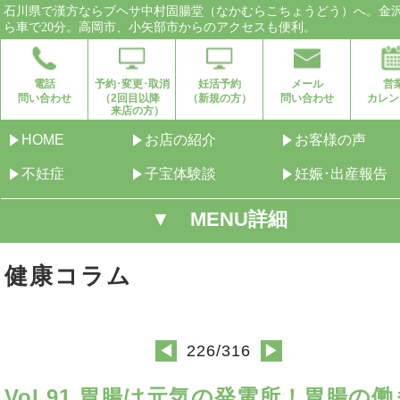
石川県で漢方ならブヘサ中村固腸堂（なかむらこちょうどう）へ。金
ら車で20分。高岡市、小矢部市からのアクセスも便利。
電話
予約･変更･取消
妊活予約
メール
営
問い合わせ
（2回目以降
（新規の方）
問い合わせ
カレン
来店の方）
HOME
お店の紹介
お客様の声
不妊症
子宝体験談
妊娠･出産報告
▼ MENU詳細
健康コラム
226/316
◀
▶
Vol.91 胃腸は元気の発電所！胃腸の働