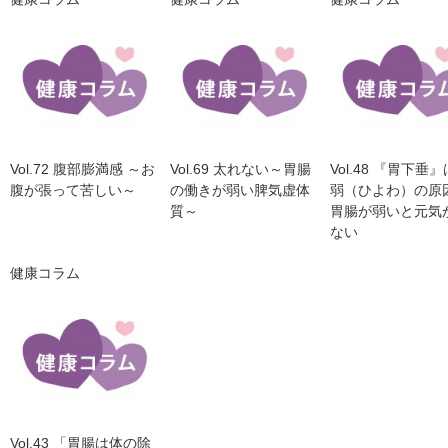
Vol.72 腹部膨満感 ～お
Vol.69 太れない～胃腸
Vol.48 『胃下垂
腹が張って苦しい～
の働きが弱い脾気虚体
弱（ひよわ）の原
質～
胃腸が弱いと元気
ない
健康コラム
Vol.43 「胃腸は体の除