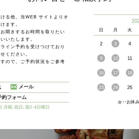
ける他、当WEB サイトよりオ
20
頂けます。
日
月
火
をお聞きするお時間を取りたい
願いいたします。
2
3
4
ンライン予約を受けつけており
わせください。
9
10
11
ますので、ご予約状況をご参考
16
17
18
1
メール
23
24
25
予約フォーム
･･お
休日 月曜､祝日､第2･4日曜日