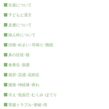
生薬について
子どもと漢方
皮膚について
婦人科について
頭痛･めまい･耳鳴り･難聴
鼻の症状･咳
食養生･薬膳
風邪･流感･花粉症
腰痛･神経痛･痺れ
冷え･低血圧･むくみ･ほてり
胃腸トラブル･便秘･痔