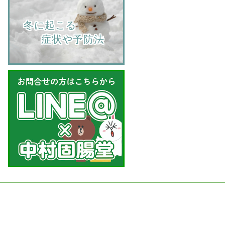
    冬に起こる
         症状や予防法