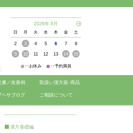
。
2026年 8月
日
月
火
水
木
金
土
2
3
4
5
6
7
8
9
10
11
12
13
14
15
･･お休み
･･予約満員
。
皮膚／改善例
取扱い漢方薬･商品
ブヘサブログ
ご相談について
漢方基礎編