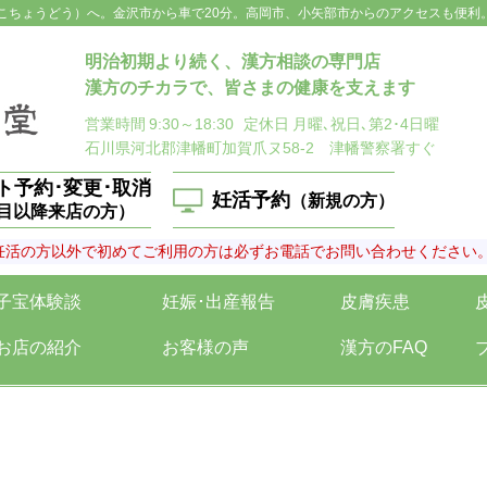
こちょうどう）へ。金沢市から車で20分。高岡市、小矢部市からのアクセスも便利
明治初期より続く、漢方相談の専門店
漢方のチカラで、皆さまの健康を支えます
営業時間
9:30～18:30
定休日
月曜､祝日､第2･4日曜
石川県河北郡津幡町加賀爪ヌ58-2 津幡警察署すぐ
ト予約･変更･取消
妊活予約
（新規の方）
回目以降来店の方）
妊活の方以外で初めてご利用の方は必ずお電話でお問い合わせください
子宝体験談
妊娠･出産報告
皮膚疾患
お店の紹介
お客様の声
漢方のFAQ