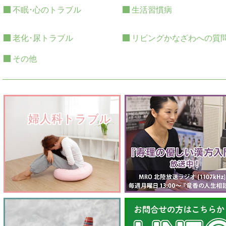
不眠･心のトラブル
生活習慣病
老化･尿トラブル
リビングかなざわへの質
その他
　　婦人科トラブル