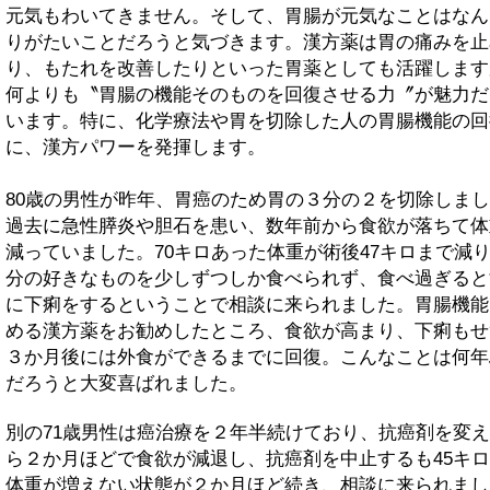
元気もわいてきません。そして、胃腸が元気なことはなん
りがたいことだろうと気づきます。漢方薬は胃の痛みを止
り、もたれを改善したりといった胃薬としても活躍します
何よりも〝胃腸の機能そのものを回復させる力〞が魅力だ
います。特に、化学療法や胃を切除した人の胃腸機能の回
に、漢方パワーを発揮します。
80歳の男性が昨年、胃癌のため胃の３分の２を切除しま
過去に急性膵炎や胆石を患い、数年前から食欲が落ちて体
減っていました。70キロあった体重が術後47キロまで減
分の好きなものを少しずつしか食べられず、食べ過ぎると
に下痢をするということで相談に来られました。胃腸機能
める漢方薬をお勧めしたところ、食欲が高まり、下痢もせ
３か月後には外食ができるまでに回復。こんなことは何年
だろうと大変喜ばれました。
別の71歳男性は癌治療を２年半続けており、抗癌剤を変
ら２か月ほどで食欲が減退し、抗癌剤を中止するも45キ
体重が増えない状態が２か月ほど続き、相談に来られまし