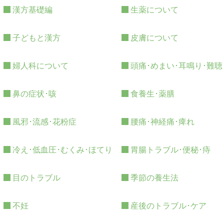
漢方基礎編
生薬について
子どもと漢方
皮膚について
婦人科について
頭痛･めまい･耳鳴り･難聴
鼻の症状･咳
食養生･薬膳
風邪･流感･花粉症
腰痛･神経痛･痺れ
冷え･低血圧･むくみ･ほてり
胃腸トラブル･便秘･痔
目のトラブル
季節の養生法
不妊
産後のトラブル･ケア