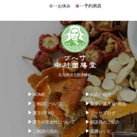
･･お休み
･･予約満員
石川県河北郡津幡町
HOME
お店の紹介
ご相談について
取扱い漢方薬･商品
漢方のFAQ
ブヘサブログ
漢方の安全性について
相談員のご紹介
ご相談の流れ
薬膳レシピ