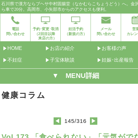
石川県で漢方ならブヘサ中村固腸堂（なかむらこちょうどう）へ。金
ら車で20分。高岡市、小矢部市からのアクセスも便利。
電話
予約･変更･取消
妊活予約
メール
営
問い合わせ
（2回目以降
（新規の方）
問い合わせ
カレン
来店の方）
HOME
お店の紹介
お客様の声
不妊症
子宝体験談
妊娠･出産報告
▼ MENU詳細
健康コラム
145/316
◀
▶
Vol.173 「食べられない」「元気がで