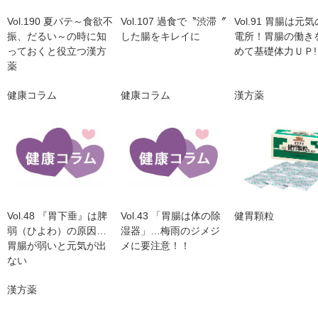
Vol.190 夏バテ～食欲不
Vol.107 過食で〝渋滞〞
Vol.91 胃腸は元
振、だるい～の時に知
した腸をキレイに
電所！胃腸の働き
っておくと役立つ漢方
めて基礎体力ＵＰ!
薬
健康コラム
健康コラム
漢方薬
Vol.48 『胃下垂』は脾
Vol.43 「胃腸は体の除
健胃顆粒
弱（ひよわ）の原因…
湿器」…梅雨のジメジ
胃腸が弱いと元気が出
メに要注意！！
ない
漢方薬