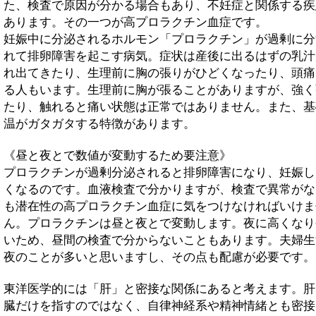
た、検査で原因が分かる場合もあり、不妊症と関係する疾
あります。その一つが高プロラクチン血症です。
妊娠中に分泌されるホルモン「プロラクチン」が過剰に分
れて排卵障害を起こす病気。症状は産後に出るはずの乳汁
れ出てきたり、生理前に胸の張りがひどくなったり、頭痛
る人もいます。生理前に胸が張ることがありますが、強く
たり、触れると痛い状態は正常ではありません。また、基
温がガタガタする特徴があります。
《昼と夜とで数値が変動するため要注意》
プロラクチンが過剰分泌されると排卵障害になり、妊娠し
くなるのです。血液検査で分かりますが、検査で異常がな
も潜在性の高プロラクチン血症に気をつけなければいけま
ん。プロラクチンは昼と夜とで変動します。夜に高くなり
いため、昼間の検査で分からないこともあります。夫婦生
夜のことが多いと思いますし、その点も配慮が必要です。
東洋医学的には「肝」と密接な関係にあると考えます。肝
臓だけを指すのではなく、自律神経系や精神情緒とも密接