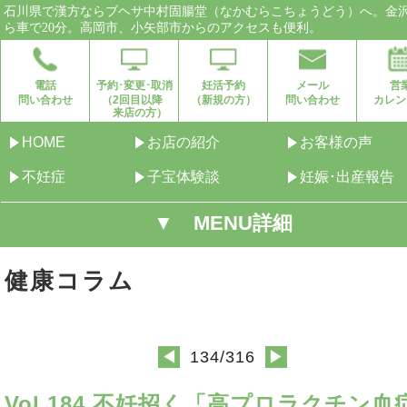
石川県で漢方ならブヘサ中村固腸堂（なかむらこちょうどう）へ。金
ら車で20分。高岡市、小矢部市からのアクセスも便利。
電話
予約･変更･取消
妊活予約
メール
営
問い合わせ
（2回目以降
（新規の方）
問い合わせ
カレン
来店の方）
HOME
お店の紹介
お客様の声
不妊症
子宝体験談
妊娠･出産報告
▼ MENU詳細
健康コラム
134/316
◀
▶
Vol.184 不妊招く「高プロラクチン血