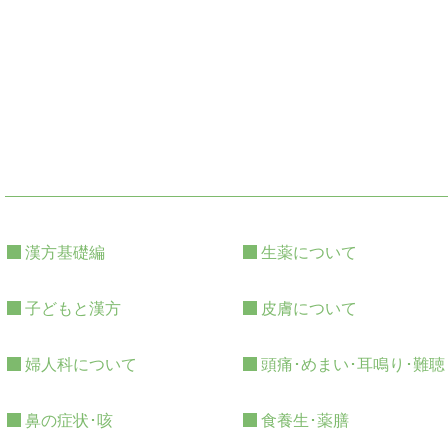
漢方基礎編
生薬について
子どもと漢方
皮膚について
婦人科について
頭痛･めまい･耳鳴り･難聴
鼻の症状･咳
食養生･薬膳