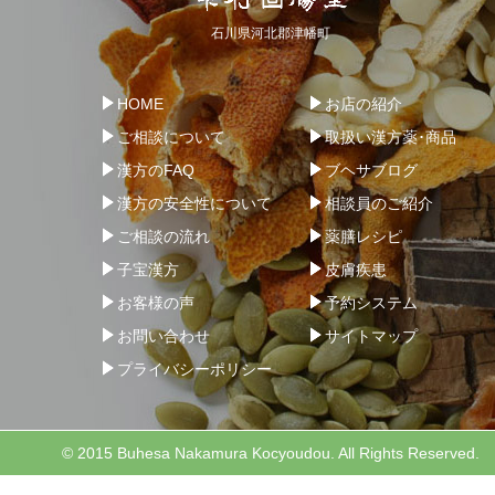
石川県河北郡津幡町
HOME
お店の紹介
ご相談について
取扱い漢方薬･商品
漢方のFAQ
ブヘサブログ
漢方の安全性について
相談員のご紹介
ご相談の流れ
薬膳レシピ
子宝漢方
皮膚疾患
お客様の声
予約システム
お問い合わせ
サイトマップ
プライバシーポリシー
© 2015 Buhesa Nakamura Kocyoudou. All Rights Reserved.