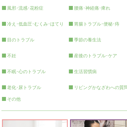
風邪･流感･花粉症
腰痛･神経痛･痺れ
冷え･低血圧･むくみ･ほてり
胃腸トラブル･便秘･痔
目のトラブル
季節の養生法
不妊
産後のトラブル･ケア
不眠･心のトラブル
生活習慣病
老化･尿トラブル
リビングかなざわへの質
その他