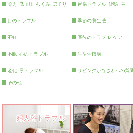
冷え･低血圧･むくみ･ほてり
胃腸トラブル･便秘･痔
目のトラブル
季節の養生法
不妊
産後のトラブル･ケア
不眠･心のトラブル
生活習慣病
老化･尿トラブル
リビングかなざわへの質
その他
　　婦人科トラブル