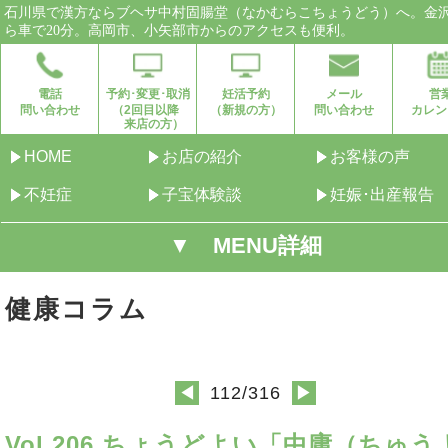
石川県で漢方ならブヘサ中村固腸堂（なかむらこちょうどう）へ。金
ら車で20分。高岡市、小矢部市からのアクセスも便利。
電話
予約･変更･取消
妊活予約
メール
営
問い合わせ
（2回目以降
（新規の方）
問い合わせ
カレン
来店の方）
HOME
お店の紹介
お客様の声
不妊症
子宝体験談
妊娠･出産報告
▼ MENU詳細
健康コラム
112/316
◀
▶
Vol.206 ちょうどよい「中庸（ちゅう