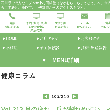
石川県で漢方ならブヘサ中村固腸堂（なかむらこちょうどう）へ。金
ら車で20分。高岡市、小矢部市からのアクセスも便利。
電話
予約･変更･取消
妊活予約
メール
営
問い合わせ
（2回目以降
（新規の方）
問い合わせ
カレン
来店の方）
HOME
お店の紹介
お客様の声
不妊症
子宝体験談
妊娠･出産報告
▼ MENU詳細
健康コラム
105/316
◀
▶
Vol.213 目の疲れ、爪が割れやすい、