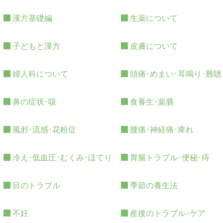
漢方基礎編
生薬について
子どもと漢方
皮膚について
婦人科について
頭痛･めまい･耳鳴り･難聴
鼻の症状･咳
食養生･薬膳
風邪･流感･花粉症
腰痛･神経痛･痺れ
冷え･低血圧･むくみ･ほてり
胃腸トラブル･便秘･痔
目のトラブル
季節の養生法
不妊
産後のトラブル･ケア