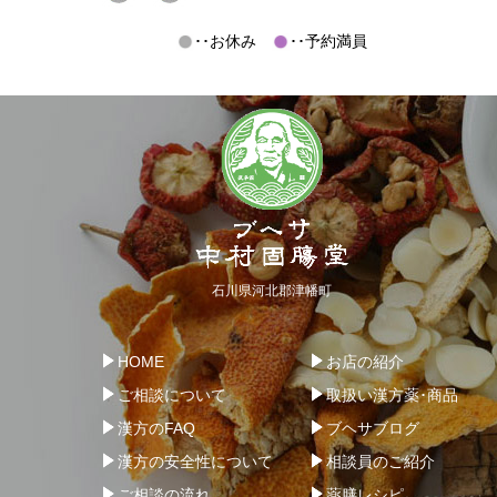
･･お休み
･･予約満員
石川県河北郡津幡町
HOME
お店の紹介
ご相談について
取扱い漢方薬･商品
漢方のFAQ
ブヘサブログ
漢方の安全性について
相談員のご紹介
ご相談の流れ
薬膳レシピ