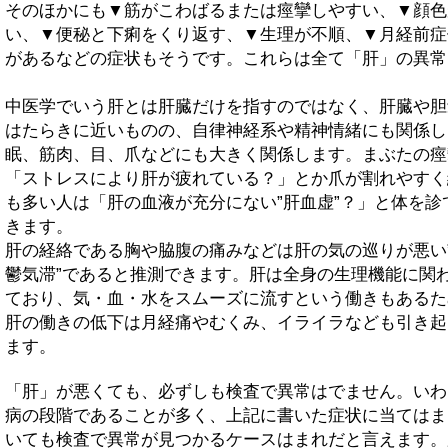
そのほかにも▼筋がこわばるまたは痙攣しやすい、▼顔色
い、▼便秘と下痢をくり返す、▼生理が不順、▼月経前症
があるなどの症状もそうです。これらは全て「肝」の異常
中医学でいう肝とは肝臓だけを指すのではなく、肝臓や胆
はたらきに近いものの、自律神経系や精神情緒にも関係し
眠、筋肉、目、爪などにも大きく関係します。まぶたの痙
「ストレスにより肝が疲れている？」とか爪が割れやすく
も多い人は「肝の血液が充分にない”肝血虚”？」と体を診
きます。
肝の経絡である胸や脇腹の痛みなどは肝の気の巡りが悪い
鬱気滞”であると推測できます。肝は全身の生理機能に関
ており、気・血・水をスムーズに流すという働きもあるた
肝の働きの低下は月経痛やむくみ、イライラなども引き起
ます。
「肝」が悪くても、必ずしも検査で異常はでません。いわ
病の段階であることが多く、上記に書いた症状に当てはま
いても検査で異常が見つかるケースはまれだと言えます。