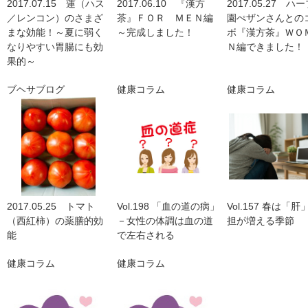
2017.07.15 蓮（ハス
2017.06.10 『漢方
2017.05.27 ハ
／レンコン）のさまざ
茶』ＦＯＲ ＭＥＮ編
園ぺザンさんとの
まな効能！～夏に弱く
～完成しました！
ボ『漢方茶』ＷＯ
なりやすい胃腸にも効
Ｎ編できました！
果的～
ブヘサブログ
健康コラム
健康コラム
2017.05.25 トマト
Vol.198 「血の道の病」
Vol.157 春は「
（西紅柿）の薬膳的効
－女性の体調は血の道
担が増える季節
能
で左右される
健康コラム
健康コラム