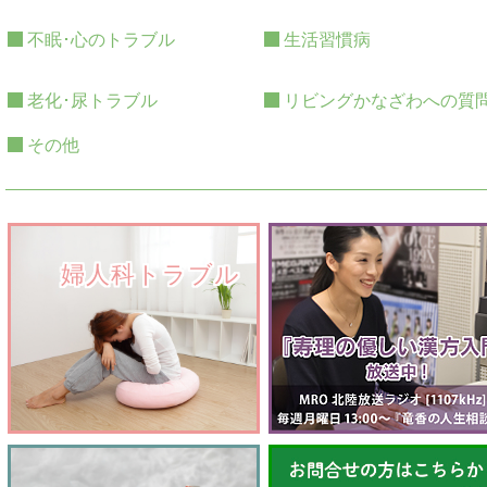
不眠･心のトラブル
生活習慣病
老化･尿トラブル
リビングかなざわへの質
その他
　　婦人科トラブル