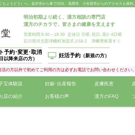
こちょうどう）へ。金沢市から車で20分。高岡市、小矢部市からのアクセスも便利
明治初期より続く、漢方相談の専門店
漢方のチカラで、皆さまの健康を支えます
営業時間
9:30～18:30
定休日
月曜､祝日､第2･4日曜
石川県河北郡津幡町加賀爪ヌ58-2 津幡警察署すぐ
ト予約･変更･取消
妊活予約
（新規の方）
回目以降来店の方）
妊活の方以外で初めてご利用の方は必ずお電話でお問い合わせください
子宝体験談
妊娠･出産報告
皮膚疾患
お店の紹介
お客様の声
漢方のFAQ