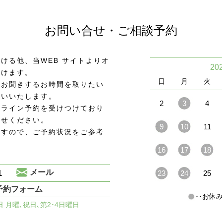
お問い合せ・ご相談予約
ける他、当WEB サイトよりオ
20
頂けます。
日
月
火
をお聞きするお時間を取りたい
願いいたします。
2
3
4
ンライン予約を受けつけており
わせください。
9
10
11
ますので、ご予約状況をご参考
16
17
18
1
メール
23
24
25
予約フォーム
･･お
休日 月曜､祝日､第2･4日曜日