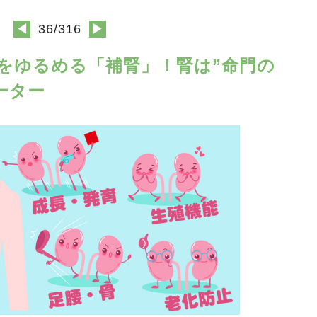
◀
36/316
▶
ピードをゆるめる「補腎」！腎は”命門の
ーター