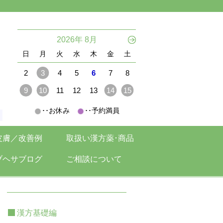
。
2026年 8月
日
月
火
水
木
金
土
2
3
4
5
6
7
8
9
10
11
12
13
14
15
･･お休み
･･予約満員
。
皮膚／改善例
取扱い漢方薬･商品
ブヘサブログ
ご相談について
漢方基礎編