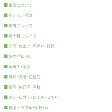
生薬について
子どもと漢方
皮膚について
婦人科について
頭痛･めまい･耳鳴り･難聴
鼻の症状･咳
食養生･薬膳
風邪･流感･花粉症
腰痛･神経痛･痺れ
冷え･低血圧･むくみ･ほてり
胃腸トラブル･便秘･痔