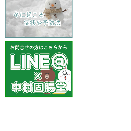
    冬に起こる
         症状や予防法