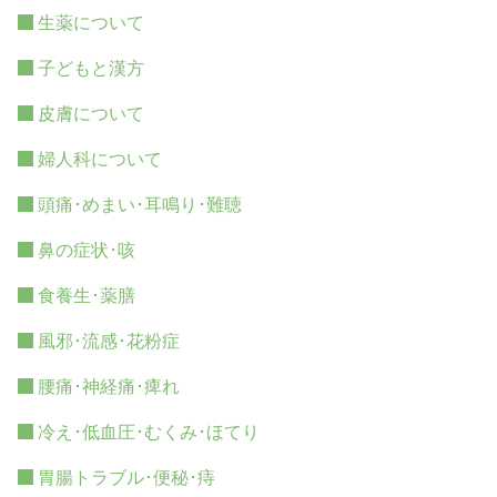
生薬について
子どもと漢方
皮膚について
婦人科について
頭痛･めまい･耳鳴り･難聴
鼻の症状･咳
食養生･薬膳
風邪･流感･花粉症
腰痛･神経痛･痺れ
冷え･低血圧･むくみ･ほてり
胃腸トラブル･便秘･痔