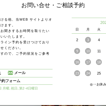
お問い合せ・ご相談予約
ける他、当WEB サイトよりオ
20
頂けます。
日
月
火
をお聞きするお時間を取りたい
願いいたします。
2
3
4
ンライン予約を受けつけており
わせください。
9
10
11
ますので、ご予約状況をご参考
16
17
18
1
メール
23
24
25
予約フォーム
･･お
休日 月曜､祝日､第2･4日曜日