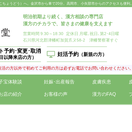
こちょうどう）へ。金沢市から車で20分。高岡市、小矢部市からのアクセスも便利
明治初期より続く、漢方相談の専門店
漢方のチカラで、皆さまの健康を支えます
営業時間
9:30～18:30
定休日
月曜､祝日､第2･4日曜
石川県河北郡津幡町加賀爪ヌ58-2 津幡警察署すぐ
ト予約･変更･取消
妊活予約
（新規の方）
回目以降来店の方）
妊活の方以外で初めてご利用の方は必ずお電話でお問い合わせください
子宝体験談
妊娠･出産報告
皮膚疾患
お店の紹介
お客様の声
漢方のFAQ