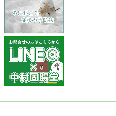
    冬に起こる
         症状や予防法