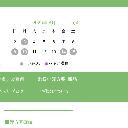
。
2026年 8月
日
月
火
水
木
金
土
2
3
4
5
6
7
8
9
10
11
12
13
14
15
･･お休み
･･予約満員
。
皮膚／改善例
取扱い漢方薬･商品
ブヘサブログ
ご相談について
漢方基礎編