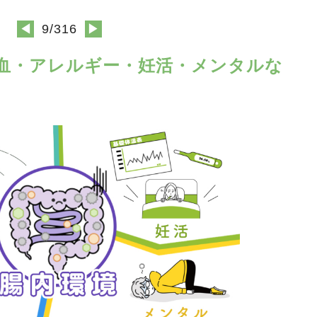
◀
9/316
▶
境～貧血・アレルギー・妊活・メンタルな