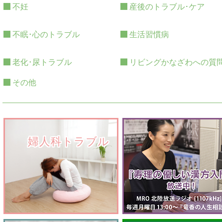
不妊
産後のトラブル･ケア
不眠･心のトラブル
生活習慣病
老化･尿トラブル
リビングかなざわへの質
その他
　　婦人科トラブル