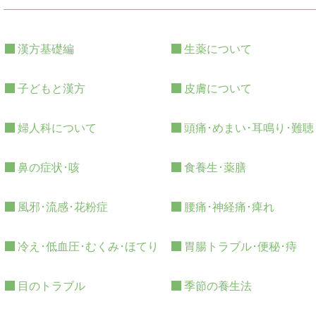
漢方基礎編
生薬について
子どもと漢方
皮膚について
婦人科について
頭痛･めまい･耳鳴り･難聴
鼻の症状･咳
食養生･薬膳
風邪･流感･花粉症
腰痛･神経痛･痺れ
冷え･低血圧･むくみ･ほてり
胃腸トラブル･便秘･痔
目のトラブル
季節の養生法