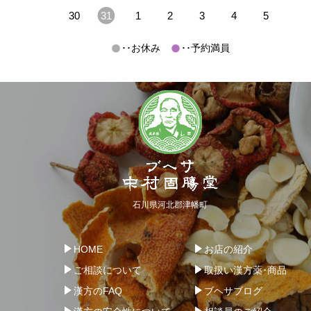
30
31
1
2
3
4
5
･･お休み
･･予約満員
石川県河北郡津幡町
HOME
お店の紹介
ご相談について
取扱い漢方薬･商品
漢方のFAQ
ブヘサブログ