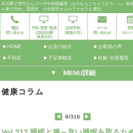
石川県で漢方ならブヘサ中村固腸堂（なかむらこちょうどう）へ。金
ら車で20分。高岡市、小矢部市からのアクセスも便利。
電話
予約･変更･取消
妊活予約
メール
営
問い合わせ
（2回目以降
（新規の方）
問い合わせ
カレン
来店の方）
HOME
お店の紹介
お客様の声
不妊症
子宝体験談
妊娠･出産報告
▼ MENU詳細
健康コラム
6/316
◀
▶
Vol.312 睡眠と腸～良い睡眠を取るた