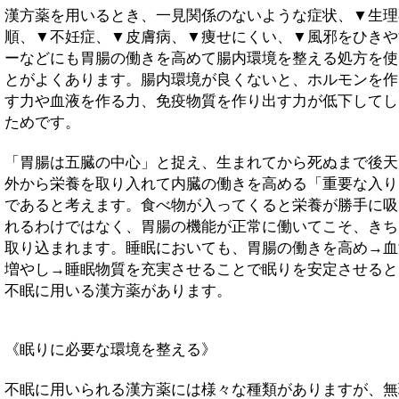
漢方薬を用いるとき、一見関係のないような症状、▼生理
順、▼不妊症、▼皮膚病、▼痩せにくい、▼風邪をひきや
ーなどにも胃腸の働きを高めて腸内環境を整える処方を使
とがよくあります。腸内環境が良くないと、ホルモンを作
す力や血液を作る力、免疫物質を作り出す力が低下してし
ためです。
「胃腸は五臓の中心」と捉え、生まれてから死ぬまで後天
外から栄養を取り入れて内臓の働きを高める「重要な入り
であると考えます。食べ物が入ってくると栄養が勝手に吸
れるわけではなく、胃腸の機能が正常に働いてこそ、きち
取り込まれます。睡眠においても、胃腸の働きを高め→血
増やし→睡眠物質を充実させることで眠りを安定させると
不眠に用いる漢方薬があります。
《眠りに必要な環境を整える》
不眠に用いられる漢方薬には様々な種類がありますが、無