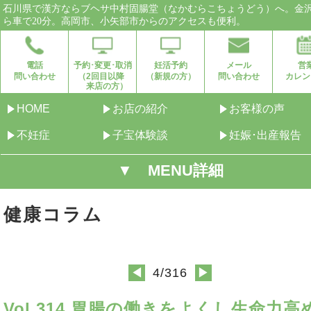
石川県で漢方ならブヘサ中村固腸堂（なかむらこちょうどう）へ。金
ら車で20分。高岡市、小矢部市からのアクセスも便利。
電話
予約･変更･取消
妊活予約
メール
営
問い合わせ
（2回目以降
（新規の方）
問い合わせ
カレン
来店の方）
HOME
お店の紹介
お客様の声
不妊症
子宝体験談
妊娠･出産報告
▼ MENU詳細
健康コラム
4/316
◀
▶
Vol.314 胃腸の働きをよくし生命力高