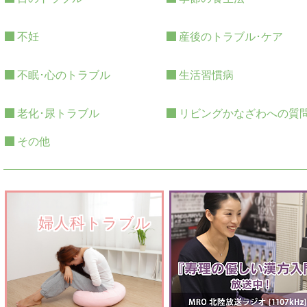
不妊
産後のトラブル･ケア
不眠･心のトラブル
生活習慣病
老化･尿トラブル
リビングかなざわへの質
その他
　　婦人科トラブル