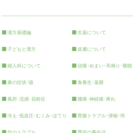
漢方基礎編
生薬について
子どもと漢方
皮膚について
婦人科について
頭痛･めまい･耳鳴り･難聴
鼻の症状･咳
食養生･薬膳
風邪･流感･花粉症
腰痛･神経痛･痺れ
冷え･低血圧･むくみ･ほてり
胃腸トラブル･便秘･痔
目のトラブル
季節の養生法