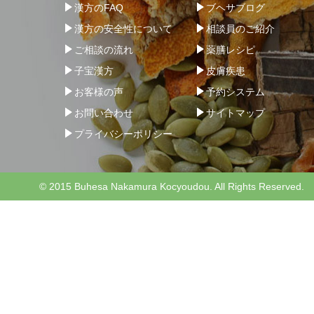
漢方のFAQ
ブヘサブログ
漢方の安全性について
相談員のご紹介
ご相談の流れ
薬膳レシピ
子宝漢方
皮膚疾患
お客様の声
予約システム
お問い合わせ
サイトマップ
プライバシーポリシー
© 2015 Buhesa Nakamura Kocyoudou. All Rights Reserved.