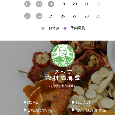
16
17
18
19
20
21
22
23
24
25
26
27
28
29
･･お休み
･･予約満員
石川県河北郡津幡町
HOME
お店の紹介
ご相談について
取扱い漢方薬･商品