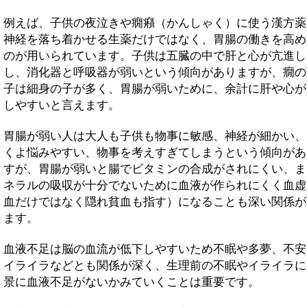
例えば、子供の夜泣きや癇癪（かんしゃく）に使う漢方薬
神経を落ち着かせる生薬だけではなく、胃腸の働きを高め
のが用いられています。子供は五臓の中で肝と心が亢進し
し、消化器と呼吸器が弱いという傾向がありますが、癇の
子は細身の子が多く、胃腸が弱いために、余計に肝や心が
しやすいと言えます。
胃腸が弱い人は大人も子供も物事に敏感、神経が細かい、
くよ悩みやすい、物事を考えすぎてしまうという傾向があ
すが、胃腸が弱いと腸でビタミンの合成がされにくい、ま
ネラルの吸収が十分でないために血液が作られにくく血虚
血だけではなく隠れ貧血も指す）になることも深い関係が
ます。
血液不足は脳の血流が低下しやすいため不眠や多夢、不安
イライラなどとも関係が深く、生理前の不眠やイライラに
景に血液不足がないかみていくことは重要です。