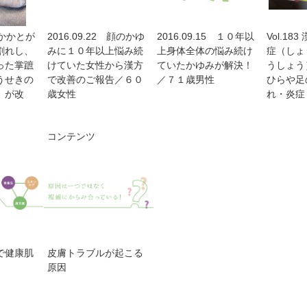
8 かかとが
2016.09.22 顔のかゆ
2016.09.15 １０年以
Vol.1
割れし、
みに１０年以上悩み続
上身体全体の悩み続け
症（しょ
った掌蹠
けていた女性から漢方
ていたかゆみが解決！
うしょう
うせきの
で改善のご報告／６０
／７１歳男性
ひらや足
）が改
歳女性
れ・炎症
コンテンツ
で健康肌
皮膚トラブルが起こる
原因