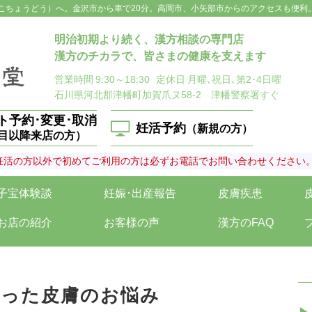
こちょうどう）へ。金沢市から車で20分。高岡市、小矢部市からのアクセスも便利
明治初期より続く、漢方相談の専門店
漢方のチカラで、皆さまの健康を支えます
営業時間
9:30～18:30
定休日
月曜､祝日､第2･4日曜
石川県河北郡津幡町加賀爪ヌ58-2 津幡警察署すぐ
ト予約･変更･取消
妊活予約
（新規の方）
回目以降来店の方）
妊活の方以外で初めてご利用の方は必ずお電話でお問い合わせください
子宝体験談
妊娠･出産報告
皮膚疾患
お店の紹介
お客様の声
漢方のFAQ
あった皮膚のお悩み