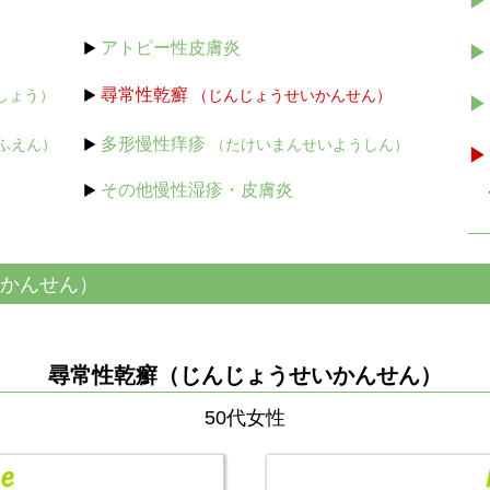
▶
≡
アトピー性皮膚炎
▶
尋常性乾癬
しょう）
（じんじょうせいかんせん）
▶
多形慢性痒疹
ふえん）
（たけいまんせいようしん）
▶
その他慢性湿疹・皮膚炎
かんせん）
尋常性乾癬（じんじょうせいかんせん）
50代女性