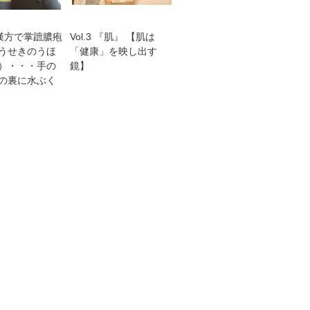
83 漢方で掌蹠膿疱
Vol.3 『肌』 【肌は
うせきのうほ
「健康」を映し出す
）・・・手の
鏡】
の裏に水ぶく