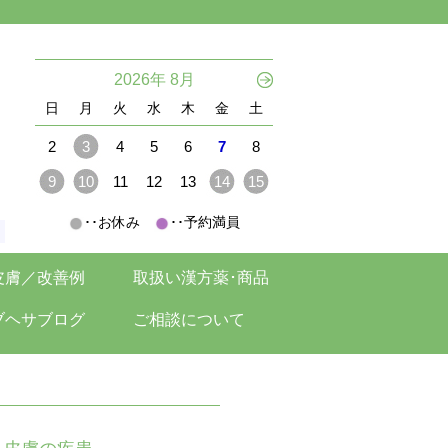
。
2026年 8月
日
月
火
水
木
金
土
2
3
4
5
6
7
8
9
10
11
12
13
14
15
･･お休み
･･予約満員
。
皮膚／改善例
取扱い漢方薬･商品
ブヘサブログ
ご相談について