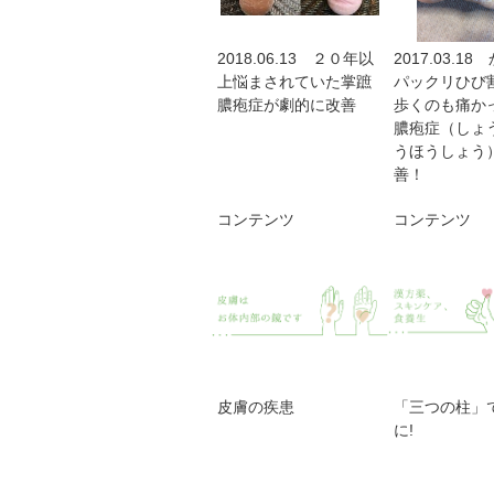
2018.06.13 ２０年以
2017.03.1
上悩まされていた掌蹠
パックリひび
膿疱症が劇的に改善
歩くのも痛か
膿疱症（しょ
うほうしょう
善！
コンテンツ
コンテンツ
皮膚の疾患
「三つの柱」
に!