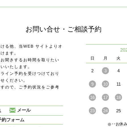
お問い合せ・ご相談予約
ける他、当WEB サイトよりオ
20
頂けます。
日
月
火
をお聞きするお時間を取りたい
願いいたします。
2
3
4
ンライン予約を受けつけており
わせください。
9
10
11
ますので、ご予約状況をご参考
16
17
18
1
メール
23
24
25
予約フォーム
･･お