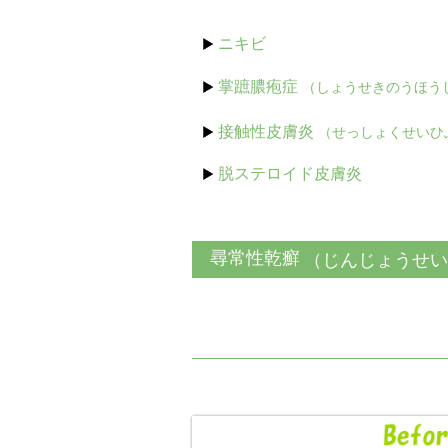
ニキビ
掌蹠膿疱症
（しょうせきのうほう
接触性皮膚炎
（せっしょくせいひ
脱ステロイド皮膚炎
尋常性乾癬
（じんじょうせい