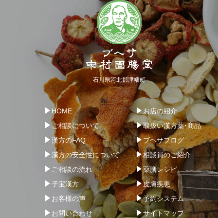
石川県河北郡津幡町
HOME
お店の紹介
ご相談について
取扱い漢方薬･商品
漢方のFAQ
ブヘサブログ
漢方の安全性について
相談員のご紹介
ご相談の流れ
薬膳レシピ
子宝漢方
皮膚疾患
お客様の声
予約システム
お問い合わせ
サイトマップ