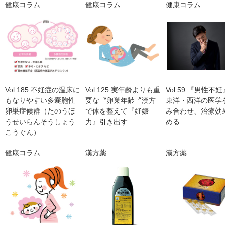
健康コラム
健康コラム
健康コラム
Vol.185 不妊症の温床に
Vol.125 実年齢よりも重
Vol.59 『男性不
もなりやすい多嚢胞性
要な〝卵巣年齢〞漢方
東洋・西洋の医学
卵巣症候群（たのうほ
で体を整えて『妊娠
み合わせ、治療効
うせいらんそうしょう
力』引き出す
める
こうぐん）
健康コラム
漢方薬
漢方薬