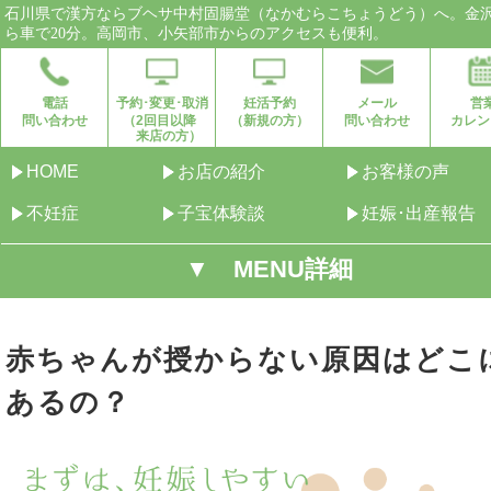
石川県で漢方ならブヘサ中村固腸堂（なかむらこちょうどう）へ。金
ら車で20分。高岡市、小矢部市からのアクセスも便利。
電話
予約･変更･取消
妊活予約
メール
営
問い合わせ
（2回目以降
（新規の方）
問い合わせ
カレン
来店の方）
HOME
お店の紹介
お客様の声
不妊症
子宝体験談
妊娠･出産報告
▼ MENU詳細
赤ちゃんが授からない原因はどこ
あるの？