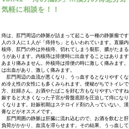
気軽に相談を！！
痔は、肛門周辺の静脈が詰まって起こる一種の静脈瘤です
人の３人に１人が「痔持ち」ともいわれています。直腸内
核痔、肛門の外は外核痔、切れてしまう裂肛、膿がたまる
うがあります。内核痔は排便時に出血することはあります
あまり痛みません。外核痔は排便の時に激しく痛みます。
は出血があり、激しく痛みます。
肛門周辺の血流が悪くなり、うっ血するとなりやすくな
め冷え性の女性にも多くみられます。便秘がちでトイレで
方、妊婦さん、お酒やたばこを好む方もなりやすいですね
娠すると大きくなった子宮が骨盤底部を圧迫して痔になり
くなります。妊娠初期はステロイド剤の入っていない、漢
膏などがオススメです。
肛門周囲の静脈は肝臓に流れ込むので、お酒を飲むと肝
負荷がかかり、血流を滞らせます。その結果、うっ血して