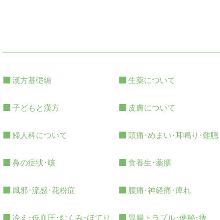
漢方基礎編
生薬について
子どもと漢方
皮膚について
婦人科について
頭痛･めまい･耳鳴り･難聴
鼻の症状･咳
食養生･薬膳
風邪･流感･花粉症
腰痛･神経痛･痺れ
冷え･低血圧･むくみ･ほてり
胃腸トラブル･便秘･痔