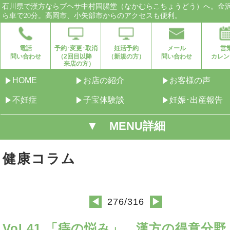
石川県で漢方ならブヘサ中村固腸堂（なかむらこちょうどう）へ。金
ら車で20分。高岡市、小矢部市からのアクセスも便利。
電話
予約･変更･取消
妊活予約
メール
営
問い合わせ
（2回目以降
（新規の方）
問い合わせ
カレン
来店の方）
HOME
お店の紹介
お客様の声
不妊症
子宝体験談
妊娠･出産報告
▼ MENU詳細
健康コラム
276/316
◀
▶
Vol.41 「痔の悩み」…漢方の得意分野