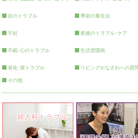
目のトラブル
季節の養生法
不妊
産後のトラブル･ケア
不眠･心のトラブル
生活習慣病
老化･尿トラブル
リビングかなざわへの質
その他
　　婦人科トラブル