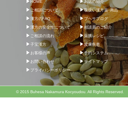
HOME
お店の紹介
ご相談について
取扱い漢方薬･商品
漢方のFAQ
ブヘサブログ
漢方の安全性について
相談員のご紹介
ご相談の流れ
薬膳レシピ
子宝漢方
皮膚疾患
お客様の声
予約システム
お問い合わせ
サイトマップ
プライバシーポリシー
© 2015 Buhesa Nakamura Kocyoudou. All Rights Reserved.