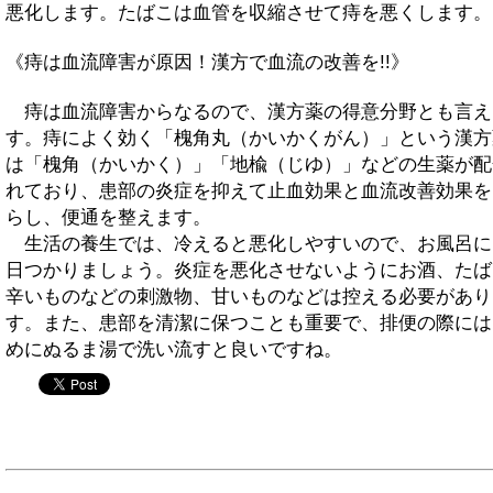
悪化します。たばこは血管を収縮させて痔を悪くします。
《痔は血流障害が原因！漢方で血流の改善を!!》
痔は血流障害からなるので、漢方薬の得意分野とも言え
す。痔によく効く「槐角丸（かいかくがん）」という漢方
は「槐角（かいかく）」「地楡（じゆ）」などの生薬が配
れており、患部の炎症を抑えて止血効果と血流改善効果を
らし、便通を整えます。
生活の養生では、冷えると悪化しやすいので、お風呂に
日つかりましょう。炎症を悪化させないようにお酒、たば
辛いものなどの刺激物、甘いものなどは控える必要があり
す。また、患部を清潔に保つことも重要で、排便の際には
めにぬるま湯で洗い流すと良いですね。
twitter