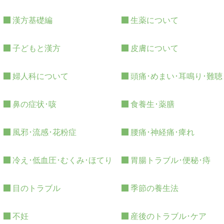
漢方基礎編
生薬について
子どもと漢方
皮膚について
婦人科について
頭痛･めまい･耳鳴り･難聴
鼻の症状･咳
食養生･薬膳
風邪･流感･花粉症
腰痛･神経痛･痺れ
冷え･低血圧･むくみ･ほてり
胃腸トラブル･便秘･痔
目のトラブル
季節の養生法
不妊
産後のトラブル･ケア