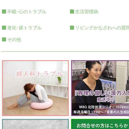
不眠･心のトラブル
生活習慣病
老化･尿トラブル
リビングかなざわへの質
その他
　　婦人科トラブル