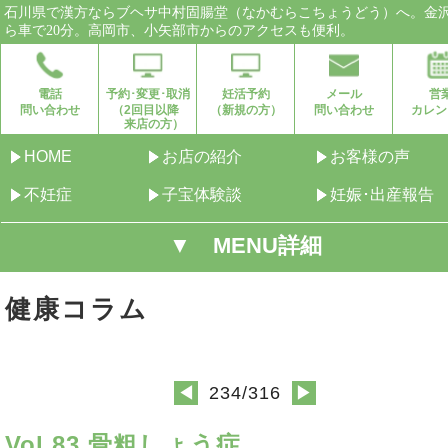
石川県で漢方ならブヘサ中村固腸堂（なかむらこちょうどう）へ。金
ら車で20分。高岡市、小矢部市からのアクセスも便利。
電話
予約･変更･取消
妊活予約
メール
営
問い合わせ
（2回目以降
（新規の方）
問い合わせ
カレン
来店の方）
HOME
お店の紹介
お客様の声
不妊症
子宝体験談
妊娠･出産報告
▼ MENU詳細
健康コラム
234/316
◀
▶
Vol.83 骨粗しょう症