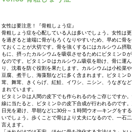
女性は要注意！『骨粗しょう症』
骨粗しょう症を心配している人は多いでしょう。女性は更
を過ぎると途端に骨がもろくなりやすいため、早めに骨を
ておくことが大切です。骨を強くするにはカルシウム摂取
もに、摂ったカルシウムを吸収させるためにビタミンＤが
なのです。ビタミンＤはカルシウム吸収を助け、骨に運ん
り、沈着を防ぐ役割を果たします。カルシウムは小松菜や
豆腐、煮干し、海藻類などに多く含まれます。ビタミンＤ
茸、舞茸、きくらげ、紅鮭、イワシ、ニシン、うなぎなど
まれています。
ビタミンＤは人間の皮下でも作られるのをご存じですか。
線に当たると、ビタミンＤの皮下合成が行われるのです。
日光を避け、早朝などに30分～１時間ウオ―キングをす
いでしょう。歩くことで骨はより丈夫になるので、一石二
言えます。
「それだけでは不安。ほかに骨を強化する方法は？」とい