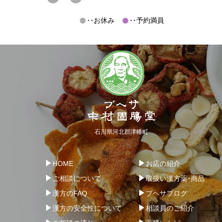
･･お休み
･･予約満員
石川県河北郡津幡町
HOME
お店の紹介
ご相談について
取扱い漢方薬･商品
漢方のFAQ
ブヘサブログ
漢方の安全性について
相談員のご紹介