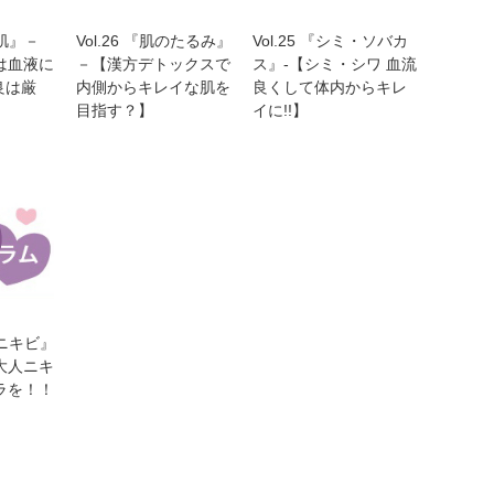
燥肌』－
Vol.26 『肌のたるみ』
Vol.25 『シミ・ソバカ
は血液に
－【漢方デトックスで
ス』‐【シミ・シワ 血流
良は厳
内側からキレイな肌を
良くして体内からキレ
目指す？】
イに!!】
人ニキビ』
大人ニキ
ラを！！