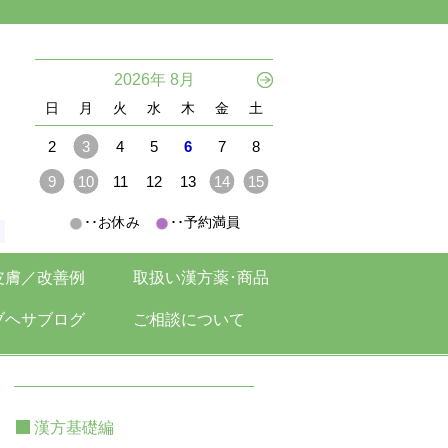
。
2026年 8月
日
月
火
水
木
金
土
2
3
4
5
6
7
8
9
10
11
12
13
14
15
･･お休み
･･予約満員
。
皮膚／改善例
取扱い漢方薬･商品
ブヘサブログ
ご相談について
漢方基礎編