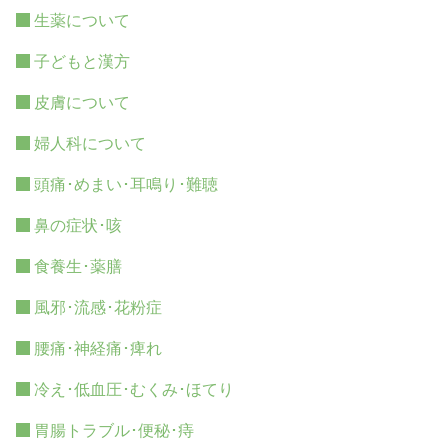
生薬について
子どもと漢方
皮膚について
婦人科について
頭痛･めまい･耳鳴り･難聴
鼻の症状･咳
食養生･薬膳
風邪･流感･花粉症
腰痛･神経痛･痺れ
冷え･低血圧･むくみ･ほてり
胃腸トラブル･便秘･痔