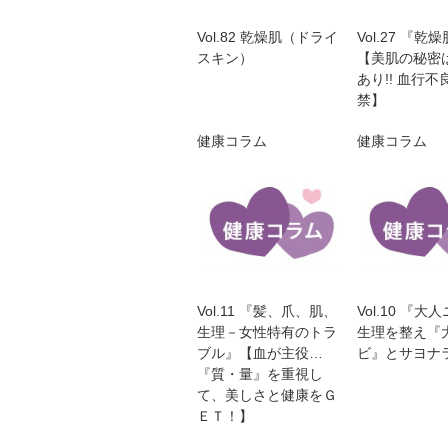
Vol.82 乾燥肌（ドライ
Vol.27 『乾
スキン）
【美肌の秘密
あり!! 血行不
禁】
健康コラム
健康コラム
Vol.11 『髪、爪、肌、
Vol.10 『大
生理－女性特有のトラ
生理を整え『
ブル』【血が主役…
ビ』とサヨナ
『質・量』を重視し
て、美しさと健康をＧ
ＥＴ！】