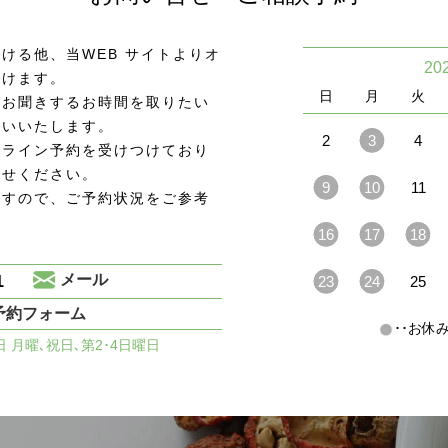
ける他、当WEB サイトよりオ
20
頂けます。
日
月
火
をお聞きするお時間を取りたい
願いいたします。
2
3
4
ンライン予約を受けつけており
わせください。
9
10
11
ますので、ご予約状況をご参考
16
17
18
1
メール
23
24
25
予約フォーム
･･お
休日 月曜､祝日､第2･4日曜日