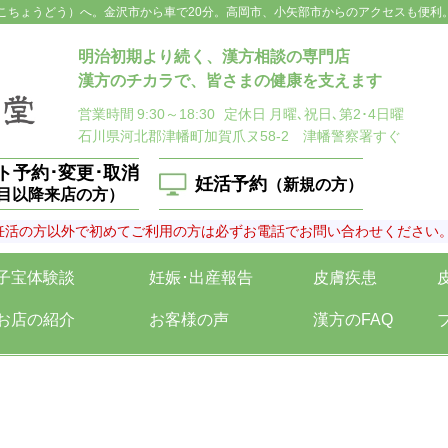
こちょうどう）へ。金沢市から車で20分。高岡市、小矢部市からのアクセスも便利
明治初期より続く、漢方相談の専門店
漢方のチカラで、皆さまの健康を支えます
営業時間
9:30～18:30
定休日
月曜､祝日､第2･4日曜
石川県河北郡津幡町加賀爪ヌ58-2 津幡警察署すぐ
ト予約･変更･取消
妊活予約
（新規の方）
回目以降来店の方）
妊活の方以外で初めてご利用の方は必ずお電話でお問い合わせください
子宝体験談
妊娠･出産報告
皮膚疾患
お店の紹介
お客様の声
漢方のFAQ