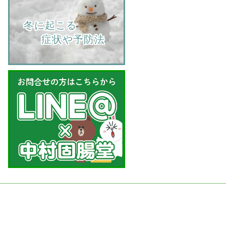
    冬に起こる
         症状や予防法