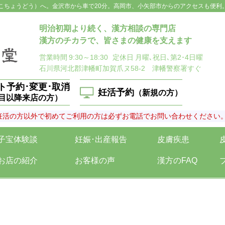
こちょうどう）へ。金沢市から車で20分。高岡市、小矢部市からのアクセスも便利
明治初期より続く、漢方相談の専門店
漢方のチカラで、皆さまの健康を支えます
営業時間
9:30～18:30
定休日
月曜､祝日､第2･4日曜
石川県河北郡津幡町加賀爪ヌ58-2 津幡警察署すぐ
ト予約･変更･取消
妊活予約
（新規の方）
回目以降来店の方）
妊活の方以外で初めてご利用の方は必ずお電話でお問い合わせください
子宝体験談
妊娠･出産報告
皮膚疾患
お店の紹介
お客様の声
漢方のFAQ