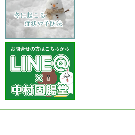
    冬に起こる
         症状や予防法