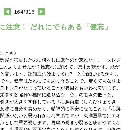
◀
164/316
▶
い過ぎに注意！ だれにでもある「健忘」
ことも》
部屋を移動したのに何をしに来たのか忘れた」、「タレン
んなことありませんか？物忘れに加えて、集中が続かず、頭が
と言います。認知症の始まりでは? と心配になるかもし
です。健忘はだれにでもありうることで、若くてもなりま
ストレスがたまっていることが要因ともいわれています。
栄養を各臓器や機関に送り込む「心」の働きの低下と、
働きが大きく関係している「心脾両虚（しんぴりょうき
意味に自分を責めたり、精神的に不安になることも「心脾
関係がないと思われがちな胃腸ですが、東洋医学ではエネ
点として重要視します。胃腸の働きが弱ると疲れやすくな
す。生理不順や不正出血にもなりやすくなります。身体の