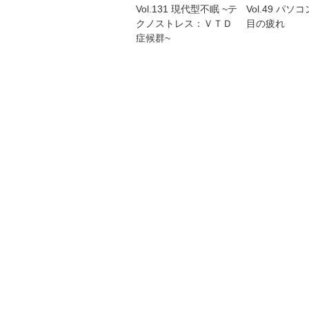
Vol.131 現代型不眠 ~テ
Vol.49 パソ
クノストレス：ＶＴＤ
目の疲れ
症候群~