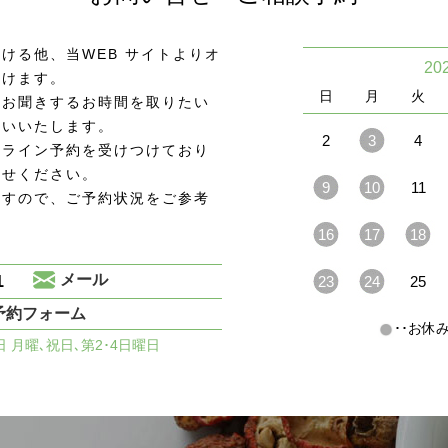
ける他、当WEB サイトよりオ
20
頂けます。
日
月
火
をお聞きするお時間を取りたい
願いいたします。
2
3
4
ンライン予約を受けつけており
わせください。
9
10
11
ますので、ご予約状況をご参考
16
17
18
1
メール
23
24
25
予約フォーム
･･お
休日 月曜､祝日､第2･4日曜日