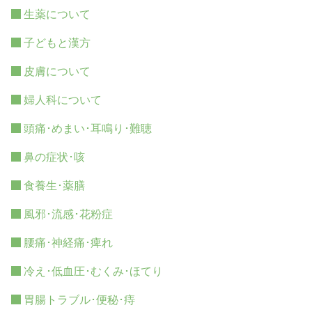
生薬について
子どもと漢方
皮膚について
婦人科について
頭痛･めまい･耳鳴り･難聴
鼻の症状･咳
食養生･薬膳
風邪･流感･花粉症
腰痛･神経痛･痺れ
冷え･低血圧･むくみ･ほてり
胃腸トラブル･便秘･痔