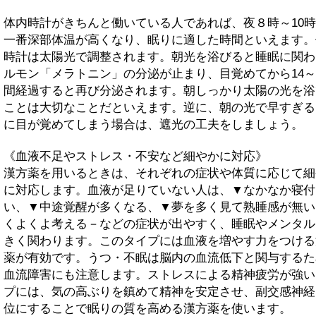
体内時計がきちんと働いている人であれば、夜８時～10
一番深部体温が高くなり、眠りに適した時間といえます。
時計は太陽光で調整されます。朝光を浴びると睡眠に関わ
ルモン「メラトニン」の分泌が止まり、目覚めてから14～
間経過すると再び分泌されます。朝しっかり太陽の光を浴
ことは大切なことだといえます。逆に、朝の光で早すぎる
に目が覚めてしまう場合は、遮光の工夫をしましょう。
《血液不足やストレス・不安など細やかに対応》
漢方薬を用いるときは、それぞれの症状や体質に応じて細
に対応します。血液が足りていない人は、▼なかなか寝付
い、▼中途覚醒が多くなる、▼夢を多く見て熟睡感が無い
くよくよ考える－などの症状が出やすく、睡眠やメンタル
きく関わります。このタイプには血液を増やす力をつける
薬が有効です。うつ・不眠は脳内の血流低下と関与するた
血流障害にも注意します。ストレスによる精神疲労が強い
プには、気の高ぶりを鎮めて精神を安定させ、副交感神経
位にすることで眠りの質を高める漢方薬を使います。