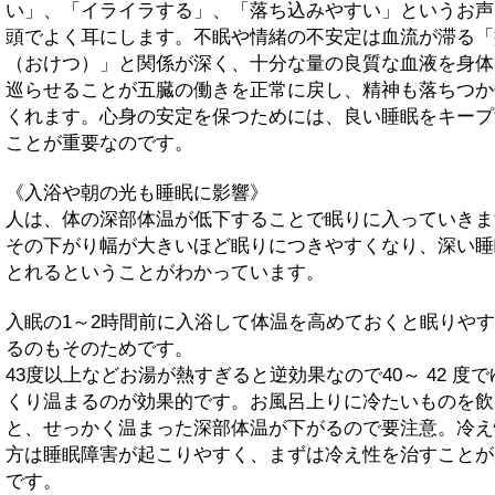
い」、「イライラする」、「落ち込みやすい」というお声
頭でよく耳にします。不眠や情緒の不安定は血流が滞る「
（おけつ）」と関係が深く、十分な量の良質な血液を身体
巡らせることが五臓の働きを正常に戻し、精神も落ちつか
くれます。心身の安定を保つためには、良い睡眠をキープ
ことが重要なのです。
《入浴や朝の光も睡眠に影響》
人は、体の深部体温が低下することで眠りに入っていきま
その下がり幅が大きいほど眠りにつきやすくなり、深い睡
とれるということがわかっています。
入眠の1～2時間前に入浴して体温を高めておくと眠りや
るのもそのためです。
43度以上などお湯が熱すぎると逆効果なので40～ 42 度で
くり温まるのが効果的です。お風呂上りに冷たいものを飲
と、せっかく温まった深部体温が下がるので要注意。冷え
方は睡眠障害が起こりやすく、まずは冷え性を治すことが
です。