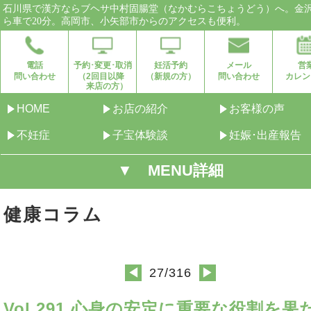
石川県で漢方ならブヘサ中村固腸堂（なかむらこちょうどう）へ。金
ら車で20分。高岡市、小矢部市からのアクセスも便利。
電話
予約･変更･取消
妊活予約
メール
営
問い合わせ
（2回目以降
（新規の方）
問い合わせ
カレン
来店の方）
HOME
お店の紹介
お客様の声
不妊症
子宝体験談
妊娠･出産報告
▼ MENU詳細
健康コラム
27/316
◀
▶
Vol.291 心身の安定に重要な役割を果