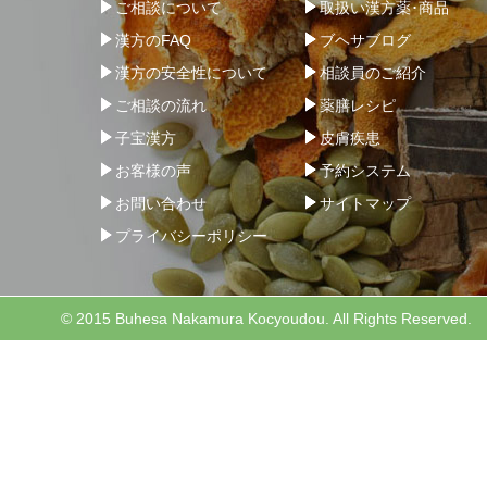
ご相談について
取扱い漢方薬･商品
漢方のFAQ
ブヘサブログ
漢方の安全性について
相談員のご紹介
ご相談の流れ
薬膳レシピ
子宝漢方
皮膚疾患
お客様の声
予約システム
お問い合わせ
サイトマップ
プライバシーポリシー
© 2015 Buhesa Nakamura Kocyoudou. All Rights Reserved.