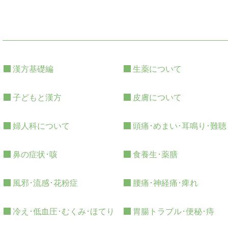
漢方基礎編
生薬について
子どもと漢方
皮膚について
婦人科について
頭痛･めまい･耳鳴り･難聴
鼻の症状･咳
食養生･薬膳
風邪･流感･花粉症
腰痛･神経痛･痺れ
冷え･低血圧･むくみ･ほてり
胃腸トラブル･便秘･痔