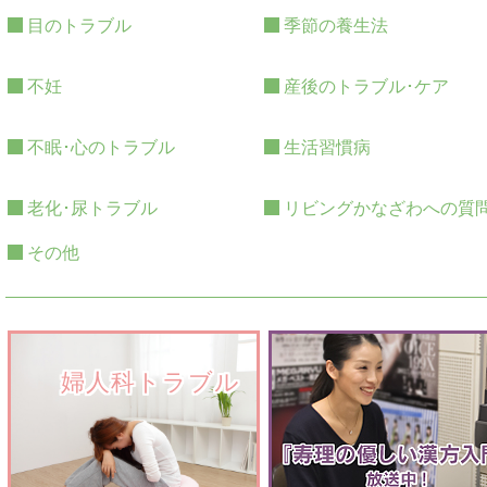
目のトラブル
季節の養生法
不妊
産後のトラブル･ケア
不眠･心のトラブル
生活習慣病
老化･尿トラブル
リビングかなざわへの質
その他
　　婦人科トラブル