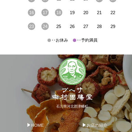
16
17
18
19
20
21
22
23
24
25
26
27
28
29
･･お休み
･･予約満員
石川県河北郡津幡町
HOME
お店の紹介