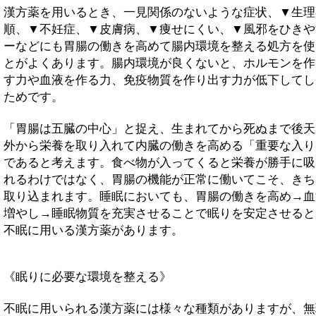
漢方薬を用いるとき、一見関係のないような症状、▼生理
順、▼不妊症、▼皮膚病、▼痩せにくい、▼風邪をひきや
ーなどにも胃腸の働きを高めて腸内環境を整える処方を使
とがよくあります。腸内環境が良くないと、ホルモンを作
す力や血液を作る力、免疫物質を作り出す力が低下してし
ためです。
「胃腸は五臓の中心」と捉え、生まれてから死ぬまで後天
外から栄養を取り入れて内臓の働きを高める「重要な入り
であると考えます。食べ物が入ってくると栄養が勝手に吸
れるわけではなく、胃腸の機能が正常に働いてこそ、きち
取り込まれます。睡眠においても、胃腸の働きを高め→血
増やし→睡眠物質を充実させることで眠りを安定させると
不眠に用いる漢方薬があります。
《眠りに必要な環境を整える》
不眠に用いられる漢方薬には様々な種類がありますが、無