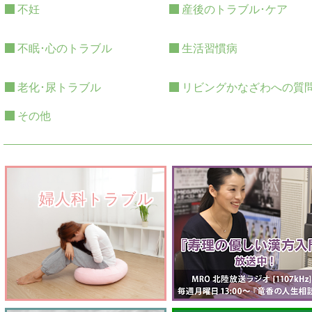
不妊
産後のトラブル･ケア
不眠･心のトラブル
生活習慣病
老化･尿トラブル
リビングかなざわへの質
その他
　　婦人科トラブル