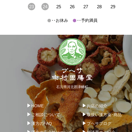
23
24
25
26
27
28
29
･･お休み
･･予約満員
石川県河北郡津幡町
HOME
お店の紹介
ご相談について
取扱い漢方薬･商品
漢方のFAQ
ブヘサブログ