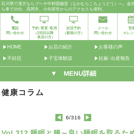
石川県で漢方ならブヘサ中村固腸堂（なかむらこちょうどう）へ。金
ら車で20分。高岡市、小矢部市からのアクセスも便利。
電話
予約･変更･取消
妊活予約
メール
営
問い合わせ
（2回目以降
（新規の方）
問い合わせ
カレン
来店の方）
HOME
お店の紹介
お客様の声
不妊症
子宝体験談
妊娠･出産報告
▼ MENU詳細
健康コラム
6/316
◀
▶
Vol.312 睡眠と腸～良い睡眠を取るた