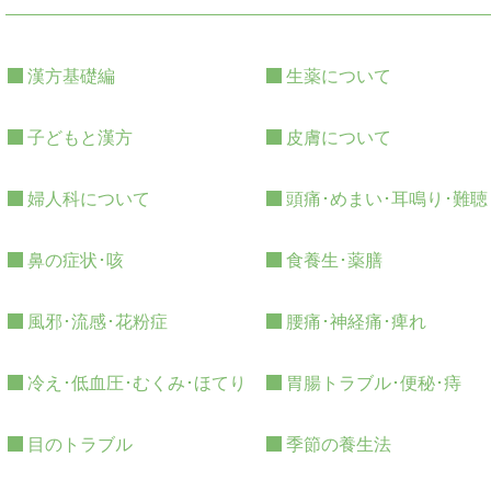
漢方基礎編
生薬について
子どもと漢方
皮膚について
婦人科について
頭痛･めまい･耳鳴り･難聴
鼻の症状･咳
食養生･薬膳
風邪･流感･花粉症
腰痛･神経痛･痺れ
冷え･低血圧･むくみ･ほてり
胃腸トラブル･便秘･痔
目のトラブル
季節の養生法