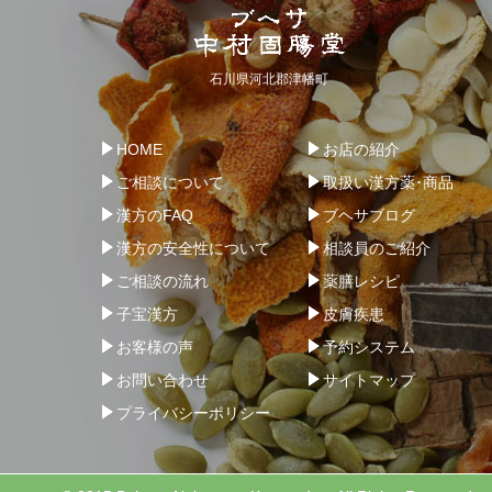
石川県河北郡津幡町
HOME
お店の紹介
ご相談について
取扱い漢方薬･商品
漢方のFAQ
ブヘサブログ
漢方の安全性について
相談員のご紹介
ご相談の流れ
薬膳レシピ
子宝漢方
皮膚疾患
お客様の声
予約システム
お問い合わせ
サイトマップ
プライバシーポリシー