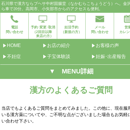
石川県で漢方ならブヘサ中村固腸堂（なかむらこちょうどう）へ。金
ら車で20分。高岡市、小矢部市からのアクセスも便利。
電話
予約･変更･取消
妊活予約
メール
営
問い合わせ
（2回目以降
（新規の方）
問い合わせ
カレン
来店の方）
HOME
お店の紹介
お客様の声
不妊症
子宝体験談
妊娠･出産報告
▼ MENU詳細
漢方のよくあるご質問
当店でもよくあるご質問をまとめてみました。この他に、現在服
いる漢方薬についてや、ご不明な点がございました場合もお気軽
い合わせ下さい。