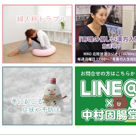
　　婦人科トラブル
    冬に起こる
         症状や予防法