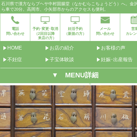
石川県で漢方ならブヘサ中村固腸堂（なかむらこちょうどう）へ。金
ら車で20分。高岡市、小矢部市からのアクセスも便利。
電話
予約･変更･取消
妊活予約
メール
営
問い合わせ
（2回目以降
（新規の方）
問い合わせ
カレン
来店の方）
HOME
お店の紹介
お客様の声
不妊症
子宝体験談
妊娠･出産報告
▼ MENU詳細