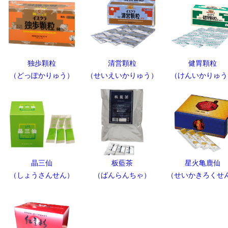
独歩顆粒
清営顆粒
健胃顆粒
（どっぽかりゅう）
（せいえいかりゅう）
（けんいかりゅう
晶三仙
板藍茶
星火亀鹿仙
（しょうさんせん）
（ばんらんちゃ）
（せいかきろくせ