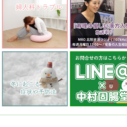
　　婦人科トラブル
    冬に起こる
         症状や予防法