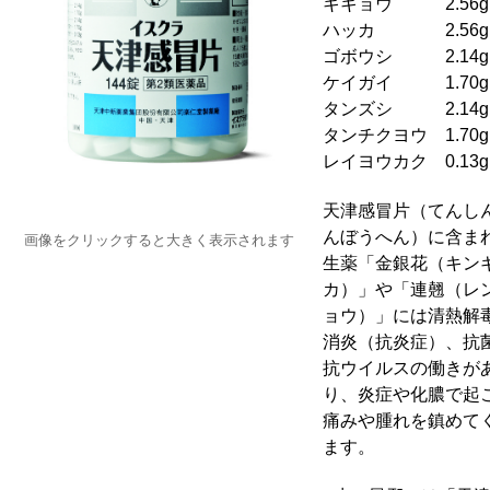
キキョウ 2.56g
ハッカ 2.5
ゴボウシ 2.14g
ケイガイ 1.7
タンズシ 2.14g
タンチクヨウ 1.
レイヨウカク 0.13g
天津感冒片（てんし
んぼうへん）に含ま
画像をクリックすると大きく表示されます
生薬「金銀花（キン
カ）」や「連翹（レ
ョウ）」には清熱解
消炎（抗炎症）、抗
抗ウイルスの働きが
り、炎症や化膿で起
痛みや腫れを鎮めて
ます。