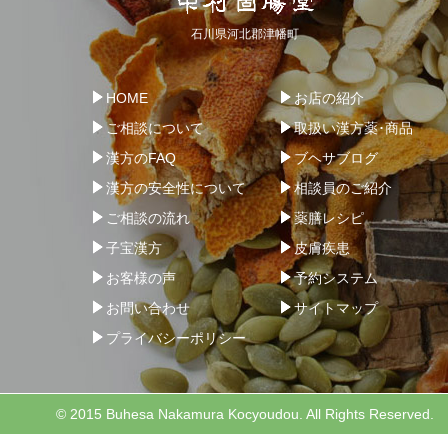
石川県河北郡津幡町
HOME
お店の紹介
ご相談について
取扱い漢方薬･商品
漢方のFAQ
ブヘサブログ
漢方の安全性について
相談員のご紹介
ご相談の流れ
薬膳レシピ
子宝漢方
皮膚疾患
お客様の声
予約システム
お問い合わせ
サイトマップ
プライバシーポリシー
© 2015 Buhesa Nakamura Kocyoudou. All Rights Reserved.