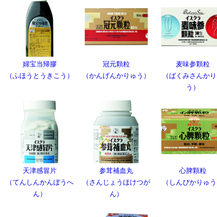
婦宝当帰膠
冠元顆粒
麦味参顆粒
（ふほうとうきこう）
（かんげんかりゅう）
（ばくみさんかり
う）
天津感冒片
参茸補血丸
心脾顆粒
（てんしんかんぼうへ
（さんじょうほけつが
（しんぴかりゅう
ん）
ん）