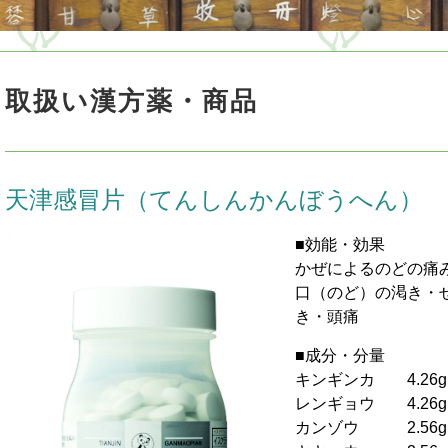
取扱い漢方薬・商品
天津感冒片（てんしんかんぼうへん）
■効能・効果
かぜによるのどの痛
口（のど）の渇き・
き・頭痛
■成分・分量
キンギンカ 4.2
レンギョウ 4.26g
カンゾウ 2.5