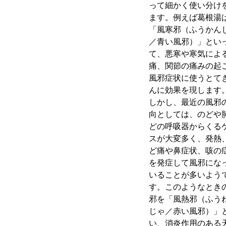
って細かく使い分け
ます。例えば葛根湯
「風寒邪（ふうかん
／青い風邪）」とい
て、悪寒や寒気によ
痛、関節の痛みの起
風邪症状に使うとて
んに効果を現します
しかし、最近の風邪
向としては、のどや
どの呼吸器からくる
スが大変多く、発熱
ど痛や鼻症状、咳の
を発症して風邪にな
いることが多いよう
す。このようなとき
邪を「風熱邪（ふう
じゃ／赤い風邪）」
い、消炎作用のある