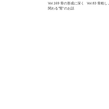
Vol.169 骨の形成に深く
Vol.83 骨粗
関わる”腎”のお話