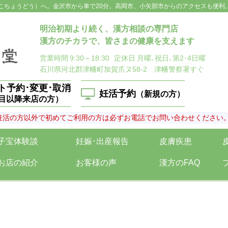
こちょうどう）へ。金沢市から車で20分。高岡市、小矢部市からのアクセスも便利
明治初期より続く、漢方相談の専門店
漢方のチカラで、皆さまの健康を支えます
営業時間
9:30～18:30
定休日
月曜､祝日､第2･4日曜
石川県河北郡津幡町加賀爪ヌ58-2 津幡警察署すぐ
ト予約･変更･取消
妊活予約
（新規の方）
回目以降来店の方）
妊活の方以外で初めてご利用の方は必ずお電話でお問い合わせください
子宝体験談
妊娠･出産報告
皮膚疾患
お店の紹介
お客様の声
漢方のFAQ