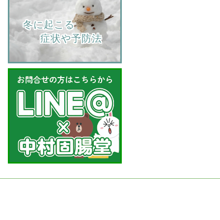
    冬に起こる
         症状や予防法