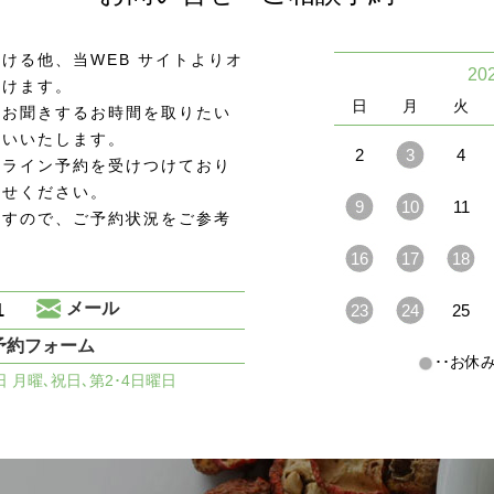
ける他、当WEB サイトよりオ
20
頂けます。
日
月
火
をお聞きするお時間を取りたい
願いいたします。
2
3
4
ンライン予約を受けつけており
わせください。
9
10
11
ますので、ご予約状況をご参考
16
17
18
1
メール
23
24
25
予約フォーム
･･お
休日 月曜､祝日､第2･4日曜日