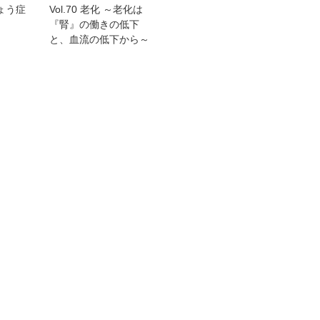
しょう症
Vol.70 老化 ～老化は
『腎』の働きの低下
と、血流の低下から～