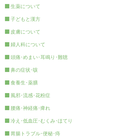
生薬について
子どもと漢方
皮膚について
婦人科について
頭痛･めまい･耳鳴り･難聴
鼻の症状･咳
食養生･薬膳
風邪･流感･花粉症
腰痛･神経痛･痺れ
冷え･低血圧･むくみ･ほてり
胃腸トラブル･便秘･痔