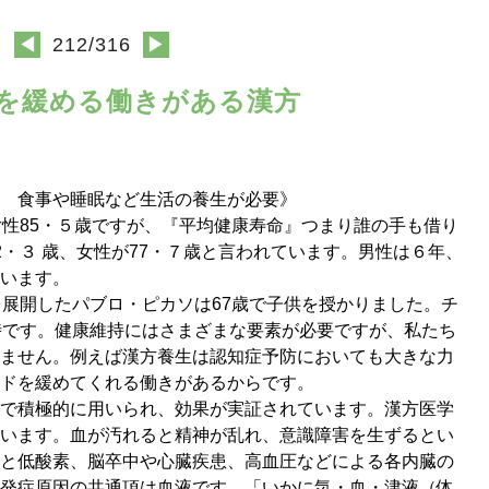
◀
212/316
▶
ードを緩める働きがある漢方
 食事や睡眠など生活の養生が必要》
女性85・５歳ですが、『平均健康寿命』つまり誰の手も借り
2・３ 歳、女性が77・７歳と言われています。男性は６年、
います。
を展開したパブロ・ピカソは67歳で子供を授かりました。チ
時です。健康維持にはさまざまな要素が必要ですが、私たち
ません。例えば漢方養生は認知症予防においても大きな力
ドを緩めてくれる働きがあるからです。
で積極的に用いられ、効果が実証されています。漢方医学
います。血が汚れると精神が乱れ、意識障害を生ずるとい
と低酸素、脳卒中や心臓疾患、高血圧などによる各内臓の
発症原因の共通項は血液です。「いかに気・血・津液（体