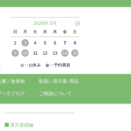
。
2026年 8月
日
月
火
水
木
金
土
2
3
4
5
6
7
8
9
10
11
12
13
14
15
･･お休み
･･予約満員
。
皮膚／改善例
取扱い漢方薬･商品
ブヘサブログ
ご相談について
漢方基礎編