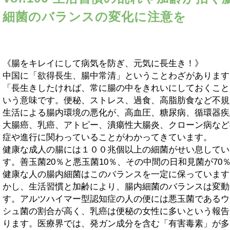
細菌のバランスの変化に注意を
《腸をキレイにして病気を防ぎ、元気に長生き！》
中国に「欲得長生、腸中常清」ということわざがあります
「長生きしたければ、常に腸の中をきれいにしておくこと
いう意味です。便秘、ストレス、過食、高脂肪食など不規
生活による腸内環境の悪化が、高血圧、糖尿病、循環器疾
大腸癌、乳癌、アトピー、潰瘍性大腸炎、クローン病など
症や進行に関わっていることがわかってきています。
健康な成人の腸には１００兆個以上の細菌がせい息してい
す。善玉菌20％と悪玉菌10％、その中間の日和見菌が70
健康な人の腸内細菌はこのバランスを一定に保っています
かし、生活習慣と加齢により、腸内細菌のバランスは変動
す。アルツハイマー型認知症の人の便には悪玉菌であるウ
シュ菌の割合が高く、乳癌は便秘の女性に多いという報告
ります。医療界では、発ガン成分を含む「有害毒素」が多