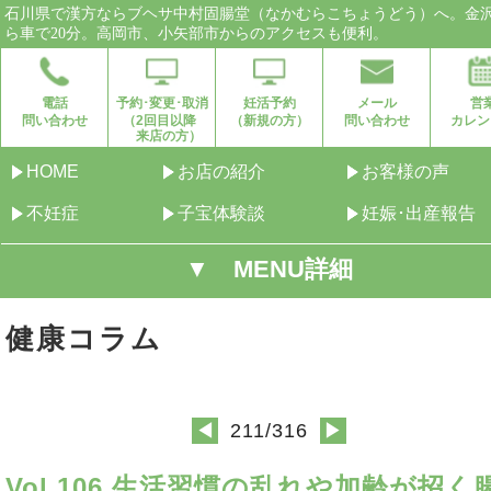
石川県で漢方ならブヘサ中村固腸堂（なかむらこちょうどう）へ。金
ら車で20分。高岡市、小矢部市からのアクセスも便利。
電話
予約･変更･取消
妊活予約
メール
営
問い合わせ
（2回目以降
（新規の方）
問い合わせ
カレン
来店の方）
HOME
お店の紹介
お客様の声
不妊症
子宝体験談
妊娠･出産報告
▼ MENU詳細
健康コラム
211/316
◀
▶
Vol.106 生活習慣の乱れや加齢が招く