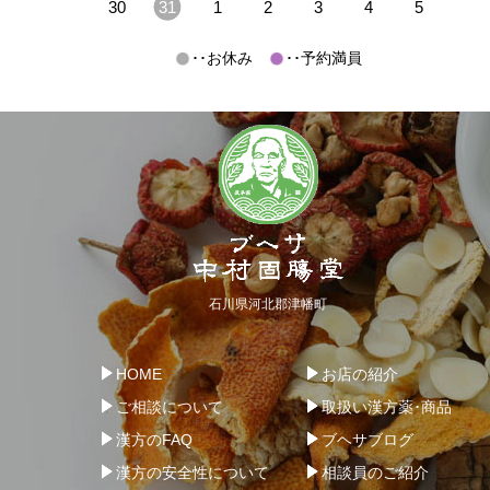
30
31
1
2
3
4
5
･･お休み
･･予約満員
石川県河北郡津幡町
HOME
お店の紹介
ご相談について
取扱い漢方薬･商品
漢方のFAQ
ブヘサブログ
漢方の安全性について
相談員のご紹介