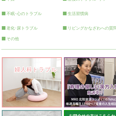
不眠･心のトラブル
生活習慣病
老化･尿トラブル
リビングかなざわへの質
その他
　　婦人科トラブル