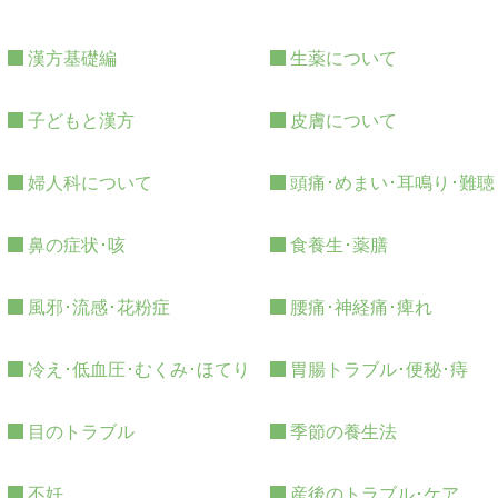
漢方基礎編
生薬について
子どもと漢方
皮膚について
婦人科について
頭痛･めまい･耳鳴り･難聴
鼻の症状･咳
食養生･薬膳
風邪･流感･花粉症
腰痛･神経痛･痺れ
冷え･低血圧･むくみ･ほてり
胃腸トラブル･便秘･痔
目のトラブル
季節の養生法
不妊
産後のトラブル･ケア