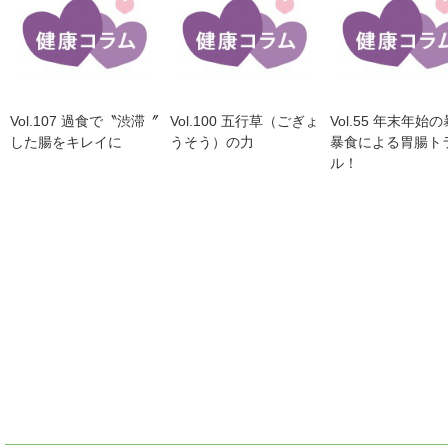
Vol.107 過食で〝渋滞〞
Vol.100 五行草（ごぎょ
Vol.55 年末年始
した腸をキレイに
うそう）の力
暴食による胃腸ト
ル！