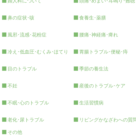
婦人科について
頭痛･めまい･耳鳴り･難聴
鼻の症状･咳
食養生･薬膳
風邪･流感･花粉症
腰痛･神経痛･痺れ
冷え･低血圧･むくみ･ほてり
胃腸トラブル･便秘･痔
目のトラブル
季節の養生法
不妊
産後のトラブル･ケア
不眠･心のトラブル
生活習慣病
老化･尿トラブル
リビングかなざわへの質
その他