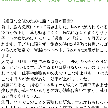
《適度な空腹のために腹７分目が目安》
前回、腸内免疫について書きました。腸の中が汚れている
疫力が低下し、薬も効きにくく、病気になりやすくなりま
子どもの病気のほとんどは「過食」と「冷え」が原因だと
れます。子どもに限らず、飽食の時代の現代はお腹いっぱ
べるのが通常で、胃腸はヘトヘト、腸の中は渋滞が起こっ
ます。
人間は「飢餓」状態であるほうが、「長寿遺伝子がＯＮに
る」といわれます。過ぎるよりは足りないくらいのほうが
わけです。仕事や勉強も10の力で10こなすよりも、10の
こなすほうが余裕があり、効率が上がりますね。
満腹になると、消化にエネルギーが取られて集中できませ
少しお腹が減っているときの方が効率は良いですが、減り
ると良くありません。
先日、ハエでこのことを実験した研究チームがおもしろい
をしました。ショウジョウバエを空腹にさせると物事を長