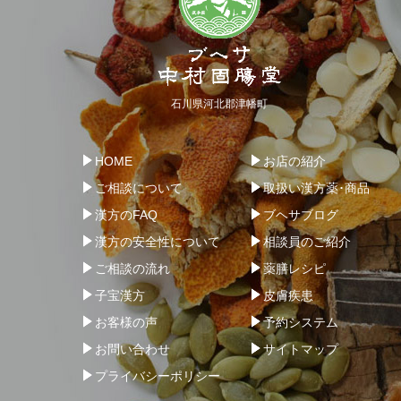
石川県河北郡津幡町
HOME
お店の紹介
ご相談について
取扱い漢方薬･商品
漢方のFAQ
ブヘサブログ
漢方の安全性について
相談員のご紹介
ご相談の流れ
薬膳レシピ
子宝漢方
皮膚疾患
お客様の声
予約システム
お問い合わせ
サイトマップ
プライバシーポリシー