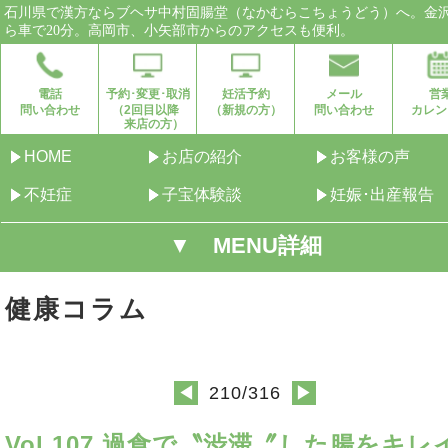
石川県で漢方ならブヘサ中村固腸堂（なかむらこちょうどう）へ。金
ら車で20分。高岡市、小矢部市からのアクセスも便利。
電話
予約･変更･取消
妊活予約
メール
営
問い合わせ
（2回目以降
（新規の方）
問い合わせ
カレン
来店の方）
HOME
お店の紹介
お客様の声
不妊症
子宝体験談
妊娠･出産報告
▼ MENU詳細
健康コラム
210/316
◀
▶
Vol.107 過食で〝渋滞〞した腸をキレ