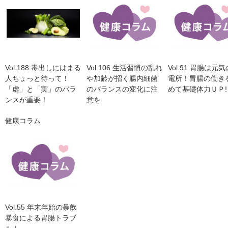
Vol.188 毒出しにはまる
Vol.106 生活習慣の乱れ
Vol.91 胃腸は元
人ちょっと待って！
や加齢が招く腸内細菌
電所！胃腸の働き
「虚」と「実」のバラ
のバランスの変化に注
めて基礎体力ＵＰ!
ンスが重要！
意を
健康コラム
Vol.55 年末年始の暴飲
暴食による胃腸トラブ