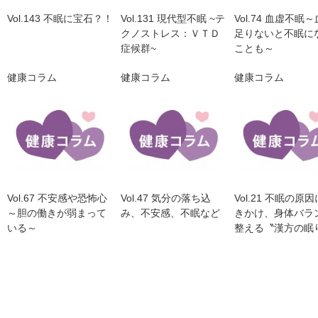
Vol.143 不眠に宝石？！
Vol.131 現代型不眠 ~テ
Vol.74 血虚不眠
クノストレス：ＶＴＤ
足りないと不眠に
症候群~
ことも～
健康コラム
健康コラム
健康コラム
Vol.67 不安感や恐怖心
Vol.47 気分の落ち込
Vol.21 不眠の原
～胆の働きが弱まって
み、不安感、不眠など
きかけ、身体バラ
いる～
整える〝漢方の眠