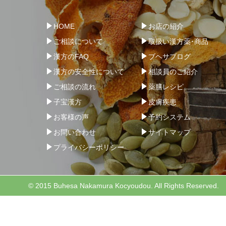
HOME
お店の紹介
ご相談について
取扱い漢方薬･商品
漢方のFAQ
ブヘサブログ
漢方の安全性について
相談員のご紹介
ご相談の流れ
薬膳レシピ
子宝漢方
皮膚疾患
お客様の声
予約システム
お問い合わせ
サイトマップ
プライバシーポリシー
© 2015 Buhesa Nakamura Kocyoudou. All Rights Reserved.