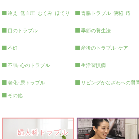
冷え･低血圧･むくみ･ほてり
胃腸トラブル･便秘･痔
目のトラブル
季節の養生法
不妊
産後のトラブル･ケア
不眠･心のトラブル
生活習慣病
老化･尿トラブル
リビングかなざわへの質
その他
　　婦人科トラブル