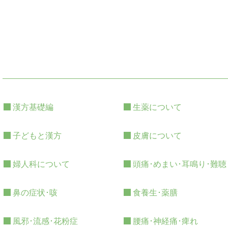
漢方基礎編
生薬について
子どもと漢方
皮膚について
婦人科について
頭痛･めまい･耳鳴り･難聴
鼻の症状･咳
食養生･薬膳
風邪･流感･花粉症
腰痛･神経痛･痺れ