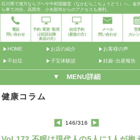
石川県で漢方ならブヘサ中村固腸堂（なかむらこちょうどう）へ。金
ら車で20分。高岡市、小矢部市からのアクセスも便利。
電話
予約･変更･取消
妊活予約
メール
営
問い合わせ
（2回目以降
（新規の方）
問い合わせ
カレン
来店の方）
HOME
お店の紹介
お客様の声
不妊症
子宝体験談
妊娠･出産報告
▼ MENU詳細
健康コラム
146/316
◀
▶
Vol.172 不眠は現代人の5人に1人が抱