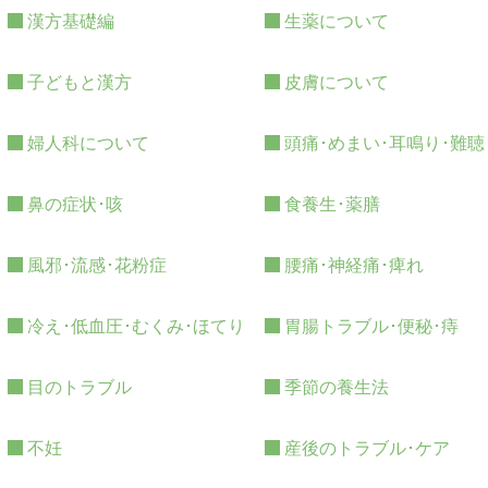
漢方基礎編
生薬について
子どもと漢方
皮膚について
婦人科について
頭痛･めまい･耳鳴り･難聴
鼻の症状･咳
食養生･薬膳
風邪･流感･花粉症
腰痛･神経痛･痺れ
冷え･低血圧･むくみ･ほてり
胃腸トラブル･便秘･痔
目のトラブル
季節の養生法
不妊
産後のトラブル･ケア