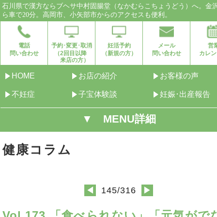
石川県で漢方ならブヘサ中村固腸堂（なかむらこちょうどう）へ。金
ら車で20分。高岡市、小矢部市からのアクセスも便利。
電話
予約･変更･取消
妊活予約
メール
営
問い合わせ
（2回目以降
（新規の方）
問い合わせ
カレン
来店の方）
HOME
お店の紹介
お客様の声
不妊症
子宝体験談
妊娠･出産報告
▼ MENU詳細
健康コラム
145/316
◀
▶
Vol.173 「食べられない」「元気がで