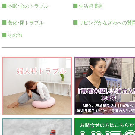
不眠･心のトラブル
生活習慣病
老化･尿トラブル
リビングかなざわへの質
その他
　　婦人科トラブル