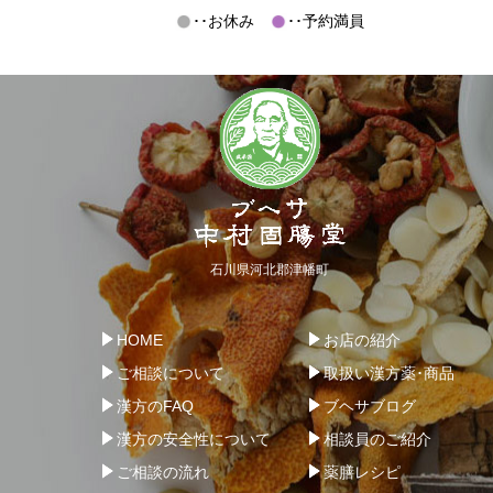
･･お休み
･･予約満員
石川県河北郡津幡町
HOME
お店の紹介
ご相談について
取扱い漢方薬･商品
漢方のFAQ
ブヘサブログ
漢方の安全性について
相談員のご紹介
ご相談の流れ
薬膳レシピ