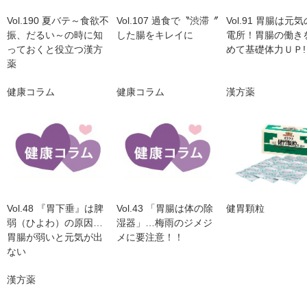
Vol.190 夏バテ～食欲不
Vol.107 過食で〝渋滞〞
Vol.91 胃腸は元
振、だるい～の時に知
した腸をキレイに
電所！胃腸の働き
っておくと役立つ漢方
めて基礎体力ＵＰ!
薬
健康コラム
健康コラム
漢方薬
Vol.48 『胃下垂』は脾
Vol.43 「胃腸は体の除
健胃顆粒
弱（ひよわ）の原因…
湿器」…梅雨のジメジ
胃腸が弱いと元気が出
メに要注意！！
ない
漢方薬