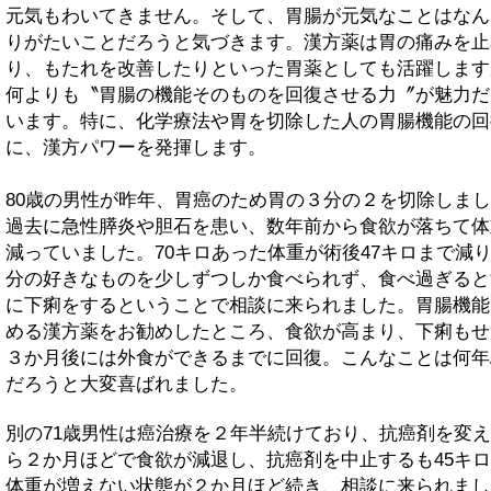
元気もわいてきません。そして、胃腸が元気なことはなん
りがたいことだろうと気づきます。漢方薬は胃の痛みを止
り、もたれを改善したりといった胃薬としても活躍します
何よりも〝胃腸の機能そのものを回復させる力〞が魅力だ
います。特に、化学療法や胃を切除した人の胃腸機能の回
に、漢方パワーを発揮します。
80歳の男性が昨年、胃癌のため胃の３分の２を切除しま
過去に急性膵炎や胆石を患い、数年前から食欲が落ちて体
減っていました。70キロあった体重が術後47キロまで減
分の好きなものを少しずつしか食べられず、食べ過ぎると
に下痢をするということで相談に来られました。胃腸機能
める漢方薬をお勧めしたところ、食欲が高まり、下痢もせ
３か月後には外食ができるまでに回復。こんなことは何年
だろうと大変喜ばれました。
別の71歳男性は癌治療を２年半続けており、抗癌剤を変
ら２か月ほどで食欲が減退し、抗癌剤を中止するも45キ
体重が増えない状態が２か月ほど続き、相談に来られまし