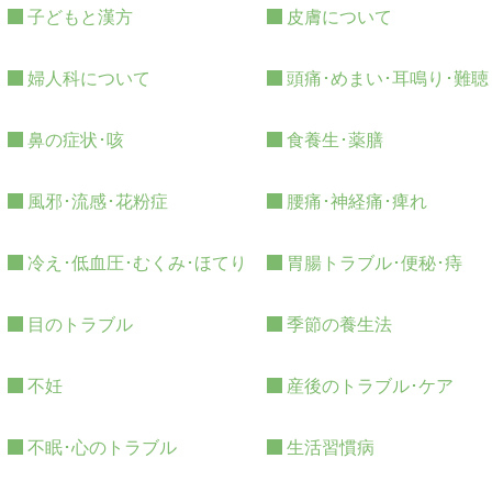
子どもと漢方
皮膚について
婦人科について
頭痛･めまい･耳鳴り･難聴
鼻の症状･咳
食養生･薬膳
風邪･流感･花粉症
腰痛･神経痛･痺れ
冷え･低血圧･むくみ･ほてり
胃腸トラブル･便秘･痔
目のトラブル
季節の養生法
不妊
産後のトラブル･ケア
不眠･心のトラブル
生活習慣病