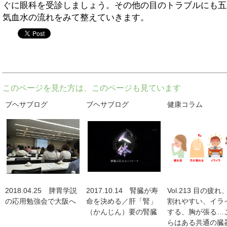
ぐに眼科を受診しましょう。その他の目のトラブルにも五
気血水の流れをみて整えていきます。
twitter
このページを見た方は、このページも見ています
ブヘサブログ
ブヘサブログ
健康コラム
2018.04.25 脾胃学説
2017.10.14 腎臓が寿
Vol.213 目の疲
の応用勉強会で大阪へ
命を決める／肝「腎」
割れやすい、イラ
（かんじん）要の腎臓
する、胸が張る…
らはある共通の臓