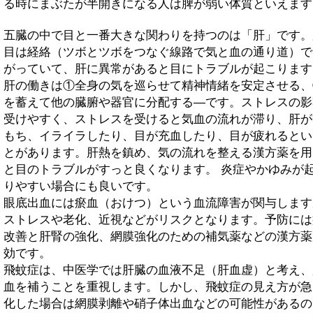
る時にまぶたが半開きになる人は脾が弱い体質といえます
五臓の中で目と一番大きな関わりを持つのは「肝」です。
目は経絡（ツボとツボをつなぐ線路で気と血の通り道）で
がっていて、肝に異常があると目にトラブルが起こります
肝の働きは①全身の気を巡らせて精神情緒を安定させる、
を蓄えて他の臓腑や器官に分配する―です。ストレスの影
受けやすく、ストレスを受けると気血の流れが滞り、肝が
もち、イライラしたり、目が充血したり、目が疲れるとい
とがあります。肝熱を鎮め、気の流れを整える漢方薬を用
と目のトラブルがすっと良くなります。 炎症やかゆみが
りやすい場合にも良いです。
眼底出血には瘀血（おけつ）という血流障害が関与します
ストレスや老化、近視などがリスクとなります。予防には
改善と肝腎の強化、網膜強化のための補気薬などの漢方薬
効です。
飛蚊症は、中医学では肝臓の血液不足（肝血虚）と考え、
血を補うことを重視します。しかし、飛蚊症の見え方が急
化した場合は網膜剥離や硝子体出血などの可能性があるの