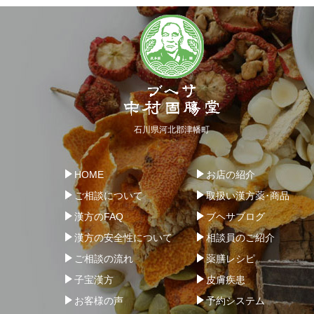
石川県河北郡津幡町
HOME
お店の紹介
ご相談について
取扱い漢方薬･商品
漢方のFAQ
ブヘサブログ
漢方の安全性について
相談員のご紹介
ご相談の流れ
薬膳レシピ
子宝漢方
皮膚疾患
お客様の声
予約システム