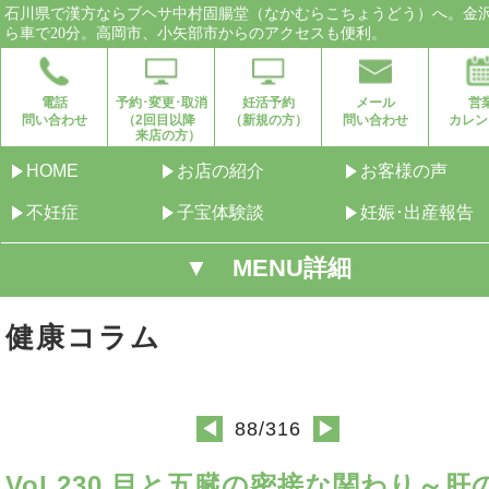
石川県で漢方ならブヘサ中村固腸堂（なかむらこちょうどう）へ。金
ら車で20分。高岡市、小矢部市からのアクセスも便利。
電話
予約･変更･取消
妊活予約
メール
営
問い合わせ
（2回目以降
（新規の方）
問い合わせ
カレン
来店の方）
HOME
お店の紹介
お客様の声
不妊症
子宝体験談
妊娠･出産報告
▼ MENU詳細
健康コラム
88/316
◀
▶
Vol.230 目と五臓の密接な関わり～肝