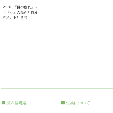
Vol.16 『目の疲れ』－
【『肝』の働きと血液
不足に要注意!!】
漢方基礎編
生薬について