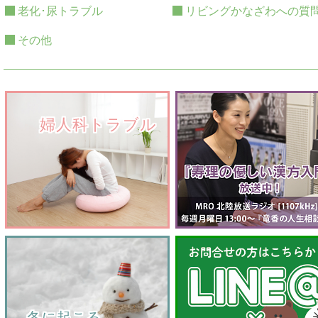
老化･尿トラブル
リビングかなざわへの質
その他
　　婦人科トラブル
    冬に起こる