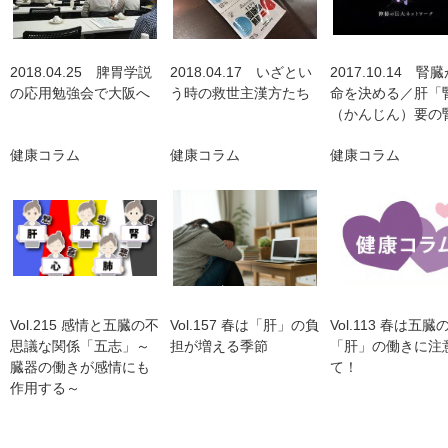
2018.04.25 脾胃学説
2018.04.17 いざとい
2017.10.14 腎
の応用勉強会で大阪へ
う時の救世主漢方たち
命を決める／肝「
（かんじん）要の
健康コラム
健康コラム
健康コラム
Vol.215 感情と五臓の不
Vol.157 春は「肝」の負
Vol.113 春は五臓
思議な関係「五志」～
担が増える季節
「肝」の働きに注
臓器の働きが感情にも
て！
作用する～