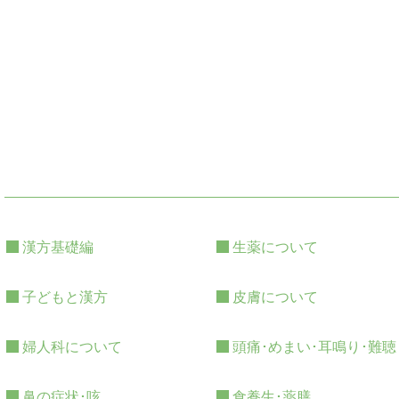
漢方基礎編
生薬について
子どもと漢方
皮膚について
婦人科について
頭痛･めまい･耳鳴り･難聴
鼻の症状･咳
食養生･薬膳