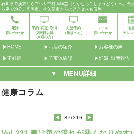
石川県で漢方ならブヘサ中村固腸堂（なかむらこちょうどう）へ。金
ら車で20分。高岡市、小矢部市からのアクセスも便利。
電話
予約･変更･取消
妊活予約
メール
営
問い合わせ
（2回目以降
（新規の方）
問い合わせ
カレン
来店の方）
HOME
お店の紹介
お客様の声
不妊症
子宝体験談
妊娠･出産報告
▼ MENU詳細
健康コラム
87/316
◀
▶
Vol.231 春は気の流れが悪くなりやす