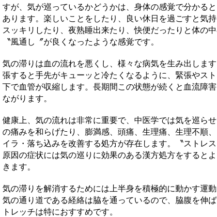
すが、気が巡っているかどうかは、身体の感覚で分かると
あります。楽しいことをしたり、良い休日を過ごすと気持
スッキリしたり、夜熟睡出来たり、快便だったりと体の中
〝風通し〞が良くなったような感覚です。
気の滞りは血の流れを悪くし、様々な病気を生み出します
張すると手先がキューッと冷たくなるように、緊張やスト
下で血管が収縮します。長期間この状態が続くと血流障害
ながります。
健康上、気の流れは非常に重要で、中医学では気を巡らせ
の痛みを和らげたり、膨満感、頭痛、生理痛、生理不順、
イラ・落ち込みを改善する処方が存在します。〝ストレス
原因の症状には気の巡りに効果のある漢方処方をするとよ
きます。
気の滞りを解消するためには上半身を積極的に動かす運動
気の通り道である経絡は脇を通っているので、脇腹を伸ば
トレッチは特におすすめです。