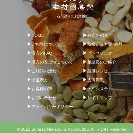
石川県河北郡津幡町
HOME
お店の紹介
ご相談について
取扱い漢方薬･商品
漢方のFAQ
ブヘサブログ
漢方の安全性について
相談員のご紹介
ご相談の流れ
薬膳レシピ
子宝漢方
皮膚疾患
お客様の声
予約システム
お問い合わせ
サイトマップ
プライバシーポリシー
© 2015 Buhesa Nakamura Kocyoudou. All Rights Reserved.