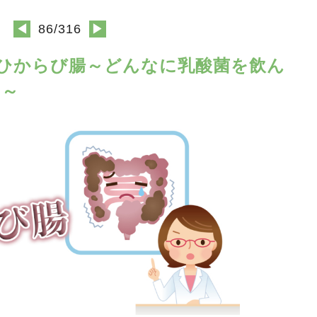
◀
86/316
▶
に多いひからび腸～どんなに乳酸菌を飲ん
ケ～