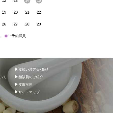
12
13
14
15
19
20
21
22
26
27
28
29
休み
･･予約満員
取扱い漢方薬･商品
いて
相談員のご紹介
皮膚疾患
サイトマップ