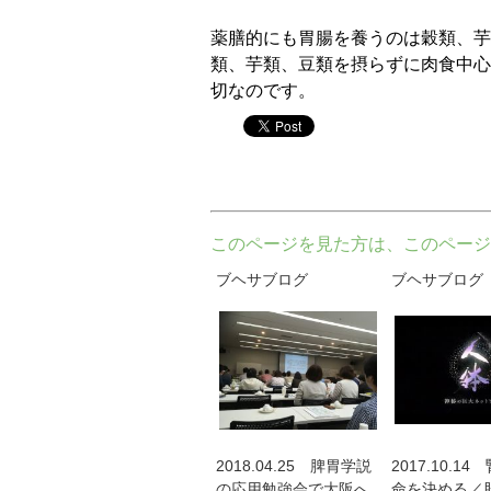
薬膳的にも胃腸を養うのは穀類、芋
類、芋類、豆類を摂らずに肉食中心
切なのです。
twitter
このページを見た方は、このページ
ブヘサブログ
ブヘサブログ
2018.04.25 脾胃学説
2017.10.1
の応用勉強会で大阪へ
命を決める／