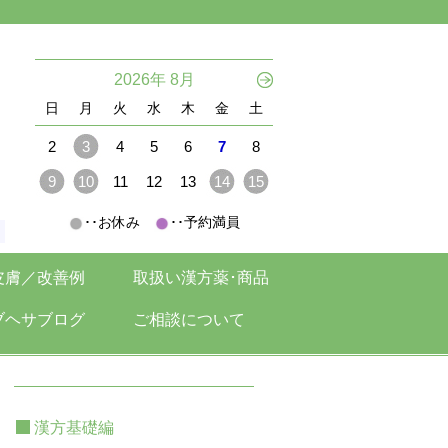
。
2026年 8月
日
月
火
水
木
金
土
2
3
4
5
6
7
8
9
10
11
12
13
14
15
･･お休み
･･予約満員
。
皮膚／改善例
取扱い漢方薬･商品
ブヘサブログ
ご相談について
漢方基礎編