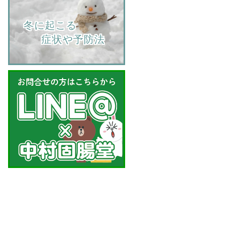
    冬に起こる
         症状や予防法