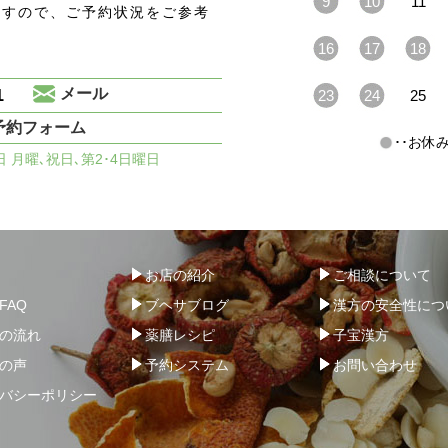
9
10
11
ますので、ご予約状況をご参考
16
17
18
1
メール
23
24
25
予約フォーム
･･お
休日 月曜､祝日､第2･4日曜日
お店の紹介
ご相談について
FAQ
ブヘサブログ
漢方の安全性につ
の流れ
薬膳レシピ
子宝漢方
の声
予約システム
お問い合わせ
バシーポリシー