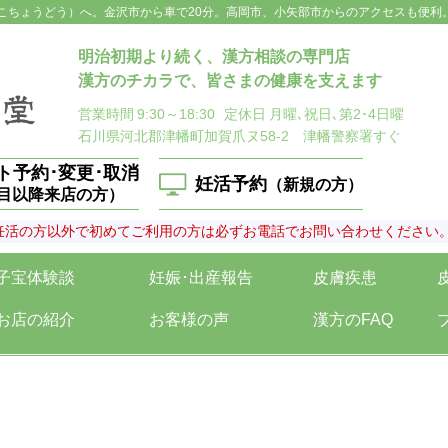
こちょうどう）へ。金沢市から車で20分。高岡市、小矢部市からのアクセスも便利
明治初期より続く、漢方相談の専門店
漢方のチカラで、皆さまの健康を支えます
営業時間
9:30～18:30
定休日
月曜､祝日､第2･4日曜
石川県河北郡津幡町加賀爪ヌ58-2 津幡警察署すぐ
ト予約･変更･取消
妊活予約
（新規の方）
回目以降来店の方）
妊活の方以外で初めてご利用の方は必ずお電話でお問い合わせください
子宝体験談
妊娠･出産報告
皮膚疾患
お店の紹介
お客様の声
漢方のFAQ