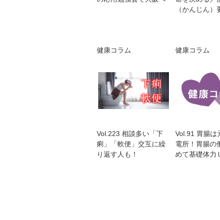
（かんじん）
健康コラム
健康コラム
Vol.223 相談多い「下
Vol.91 胃腸
痢」「軟便」交互に繰
電所！胃腸の
り返す人も！
めて基礎体力Ｕ