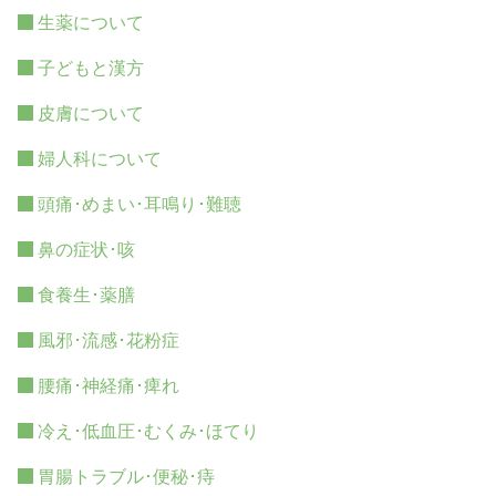
生薬について
子どもと漢方
皮膚について
婦人科について
頭痛･めまい･耳鳴り･難聴
鼻の症状･咳
食養生･薬膳
風邪･流感･花粉症
腰痛･神経痛･痺れ
冷え･低血圧･むくみ･ほてり
胃腸トラブル･便秘･痔