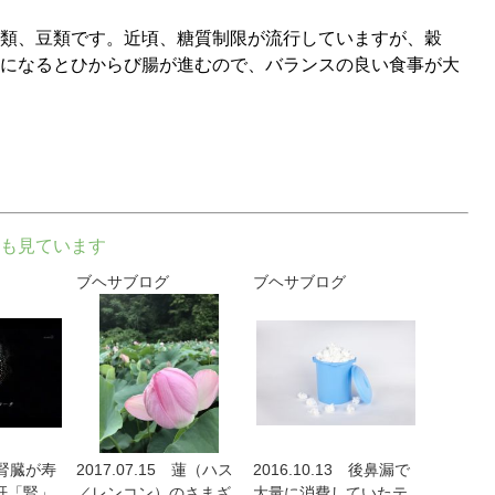
類、豆類です。近頃、糖質制限が流行していますが、穀
になるとひからび腸が進むので、バランスの良い食事が大
も見ています
ブヘサブログ
ブヘサブログ
4 腎臓が寿
2017.07.15 蓮（ハス
2016.10.13 後鼻漏で
肝「腎」
／レンコン）のさまざ
大量に消費していたテ