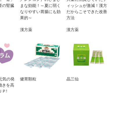
要の腎臓
まな効能！～夏に弱く
ィッシュが激減！漢方
なりやすい胃腸にも効
だからこそできた改善
果的～
方法
漢方薬
漢方薬
は元気の発
健胃顆粒
晶三仙
働きを高
Ｐ!