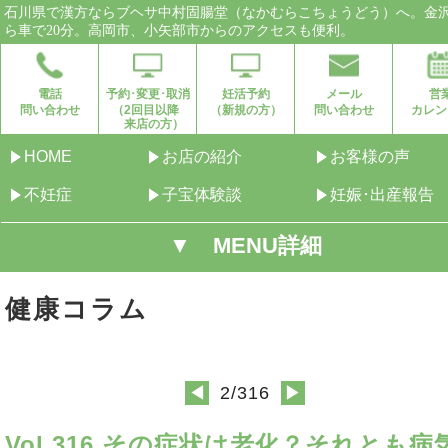
石川県で漢方ならブヘサ中村固腸堂（なかむらこちょうどう）へ。金
ら車で20分。高岡市、小矢部市からのアクセスも便利。
電話
予約･変更･取消
妊活予約
メール
営
問い合わせ
（2回目以降
（新規の方）
問い合わせ
カレン
来店の方）
HOME
お店の紹介
お客様の声
不妊症
子宝体験談
妊娠･出産報告
▼ MENU詳細
健康コラム
2/316
◀
▶
Vol.316 その症状は老化？それとも病