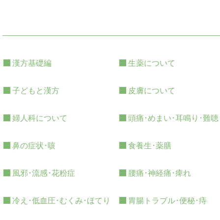
漢方基礎編
生薬について
子どもと漢方
皮膚について
婦人科について
頭痛･めまい･耳鳴り･難聴
鼻の症状･咳
食養生･薬膳
風邪･流感･花粉症
腰痛･神経痛･痺れ
冷え･低血圧･むくみ･ほてり
胃腸トラブル･便秘･痔