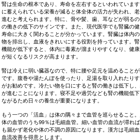
腎は生命の根本であり、寿命を左右するといわれています
に蓄えられている栄養が減ると体全体の活力が失われ、老
進むと考えられます。特に、骨や髪、歯、耳などが弱るの
の働きの低下のサインです。また、現代医学でも腎臓の健
寿命に大きく関わることが分かっています。腎臓は体内の
物を排出し、血液をきれいにする役割を持っています。腎
機能が低下すると、体内に毒素が溜まりやすくなり、健康
が短くなるリスクが高まります。
腎は冷えに弱い臓器なので、特に腰や足元を温めることが
です。腹巻や湯たんぽを使ったり、足湯を取り入れたりす
がお勧めです。冷たい物を口にすると腎の働きは低下し、
が進むことになります。寝不足や過労なども腎の機能低下
ながるため日々の養生が重要になります。
もう一つの「活血」は体の隅々まで血管を巡らせること。
体の血管のうち99％は毛細血管。細い血管の血流が滞れ
も届かず老化や体の不調の原因になります。漢方は毛細血
血流改善を得意とします。