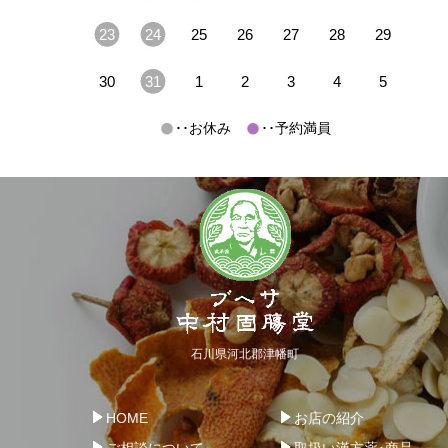
23
24
25
26
27
28
29
30
31
1
2
3
4
5
･･お休み
･･予約満員
石川県河北郡津幡町
HOME
お店の紹介
ご相談について
取扱い漢方薬･商品