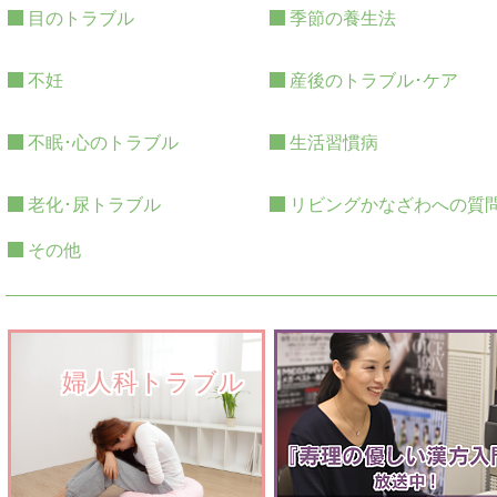
目のトラブル
季節の養生法
不妊
産後のトラブル･ケア
不眠･心のトラブル
生活習慣病
老化･尿トラブル
リビングかなざわへの質
その他
　　婦人科トラブル