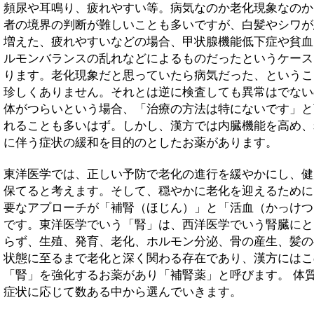
頻尿や耳鳴り、疲れやすい等。病気なのか老化現象なのか
者の境界の判断が難しいことも多いですが、白髪やシワが
増えた、疲れやすいなどの場合、甲状腺機能低下症や貧血
ルモンバランスの乱れなどによるものだったというケース
ります。老化現象だと思っていたら病気だった、というこ
珍しくありません。それとは逆に検査しても異常はでない
体がつらいという場合、「治療の方法は特にないです」と
れることも多いはず。しかし、漢方では内臓機能を高め、
に伴う症状の緩和を目的のとしたお薬があります。
東洋医学では、正しい予防で老化の進行を緩やかにし、健
保てると考えます。そして、穏やかに老化を迎えるために
要なアプローチが「補腎（ほじん）」と「活血（かっけつ
です。東洋医学でいう「腎」は、西洋医学でいう腎臓にと
らず、生殖、発育、老化、ホルモン分泌、骨の産生、髪の
状態に至るまで老化と深く関わる存在であり、漢方にはこ
「腎」を強化するお薬があり「補腎薬」と呼びます。 体
症状に応じて数ある中から選んでいきます。