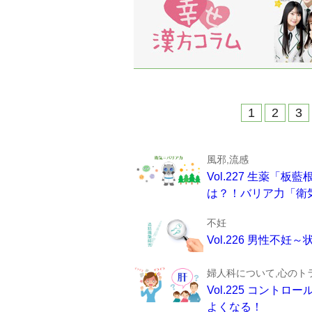
1
2
3
風邪,流感
Vol.227 生薬
は？！バリア力「衛
不妊
Vol.226 男性
婦人科について,心のト
Vol.225 コン
よくなる！