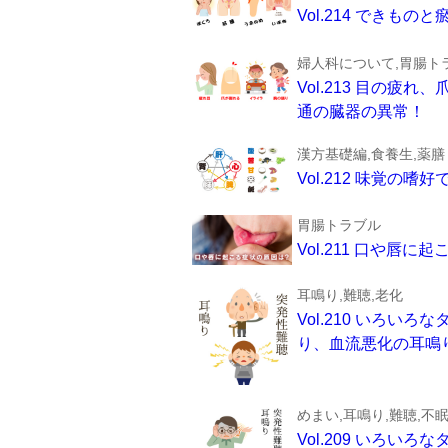
Vol.214 でき
婦人科について,胃腸トラ
Vol.213 目の
通の臓器の異常！
漢方基礎編,食養生,薬膳
Vol.212 味覚の
胃腸トラブル
Vol.211 口や唇
耳鳴り,難聴,老化
Vol.210 いろ
り、血流悪化の耳鳴
めまい,耳鳴り,難聴,不
Vol.209 いろ