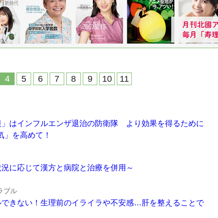
≡
4
5
6
7
8
9
10
11
「板藍根」はインフルエンザ退治の防衛隊 より効果を得るために
気」を高めて！
不妊～状況に応じて漢方と病院と治療を併用～
ラブル
トロールできない！生理前のイライラや不安感…肝を整えることで