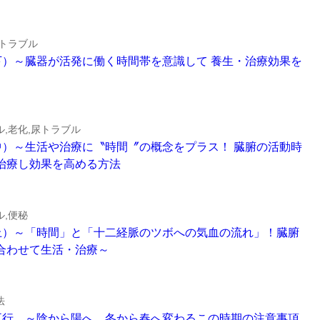
のトラブル
流注（下）～臓器が活発に働く時間帯を意識して 養生・治療効果を
,老化,尿トラブル
流注（中）～生活や治療に〝時間〞の概念をプラス！ 臓腑の活動時
治療し効果を高める方法
ル,便秘
流注（上）～「時間」と「十二経脈のツボへの気血の流れ」！臓腑
合わせて生活・治療～
法
と陰陽五行 ～陰から陽へ、冬から春へ変わるこの時期の注意事項