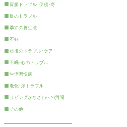
胃腸トラブル･便秘･痔
目のトラブル
季節の養生法
不妊
産後のトラブル･ケア
不眠･心のトラブル
生活習慣病
老化･尿トラブル
リビングかなざわへの質問
その他