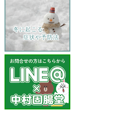
    冬に起こる
         症状や予防法