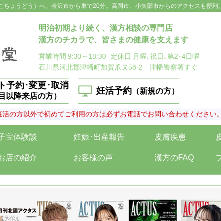
こちょうどう）へ。金沢市から車で20分。高岡市、小矢部市からのアクセスも便利
明治初期より続く、漢方相談の専門店
漢方のチカラで、皆さまの健康を支えます
営業時間
9:30～18:30
定休日
月曜､祝日､第2･4日曜
石川県河北郡津幡町加賀爪ヌ58-2 津幡警察署すぐ
ト予約･変更･取消
妊活予約
（新規の方）
回目以降来店の方）
妊活の方以外で初めてご利用の方は必ずお電話でお問い合わせください
子宝体験談
妊娠･出産報告
皮膚疾患
お店の紹介
お客様の声
漢方のFAQ