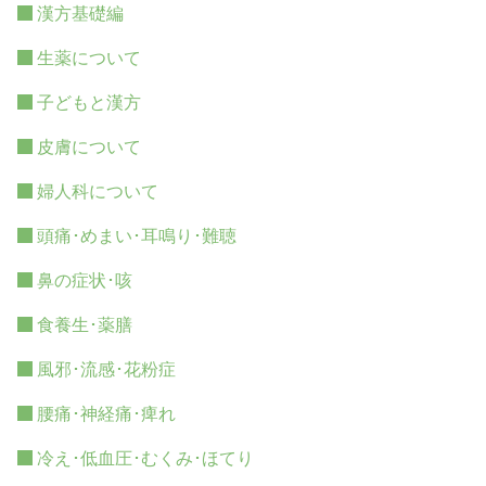
漢方基礎編
生薬について
子どもと漢方
皮膚について
婦人科について
頭痛･めまい･耳鳴り･難聴
鼻の症状･咳
食養生･薬膳
風邪･流感･花粉症
腰痛･神経痛･痺れ
冷え･低血圧･むくみ･ほてり