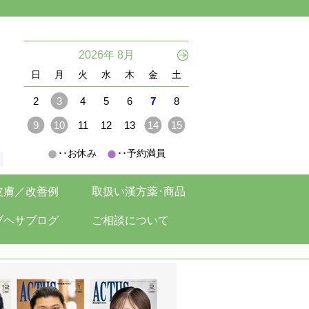
。
2026年 8月
日
月
火
水
木
金
土
2
3
4
5
6
7
8
9
10
11
12
13
14
15
･･お休み
･･予約満員
。
皮膚／改善例
取扱い漢方薬･商品
ブヘサブログ
ご相談について