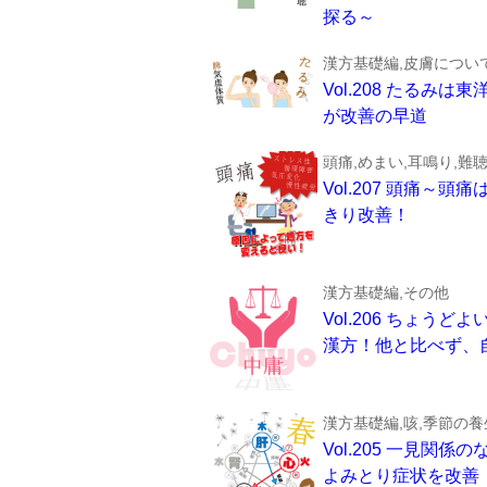
探る～
漢方基礎編,皮膚につい
Vol.208 たる
が改善の早道
頭痛,めまい,耳鳴り,難
Vol.207 頭痛
きり改善！
漢方基礎編,その他
Vol.206 ちょ
漢方！他と比べず、
漢方基礎編,咳,季節の養
Vol.205 一見
よみとり症状を改善