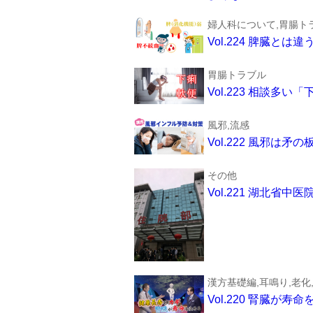
婦人科について,胃腸ト
Vol.224 脾臓
胃腸トラブル
Vol.223 相談多
風邪,流感
Vol.222 風邪は
その他
Vol.221 湖北
漢方基礎編,耳鳴り,老化
Vol.220 腎臓が