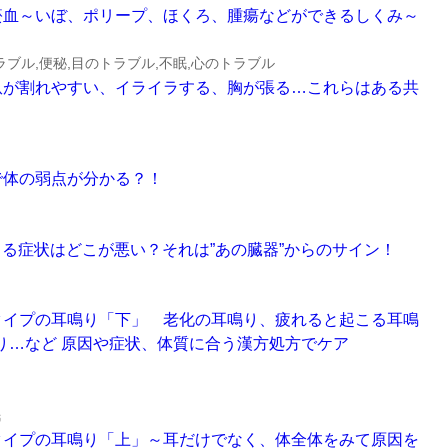
ものと瘀血～いぼ、ポリープ、ほくろ、腫瘍などができるしくみ～
ブル,便秘,目のトラブル,不眠,心のトラブル
疲れ、爪が割れやすい、イライラする、胸が張る…これらはある共
嗜好で体の弱点が分かる？！
に起こる症状はどこが悪い？それは”あの臓器”からのサイン！
いろなタイプの耳鳴り「下」 老化の耳鳴り、疲れると起こる耳鳴
り…など 原因や症状、体質に合う漢方処方でケア
眠
いろなタイプの耳鳴り「上」～耳だけでなく、体全体をみて原因を