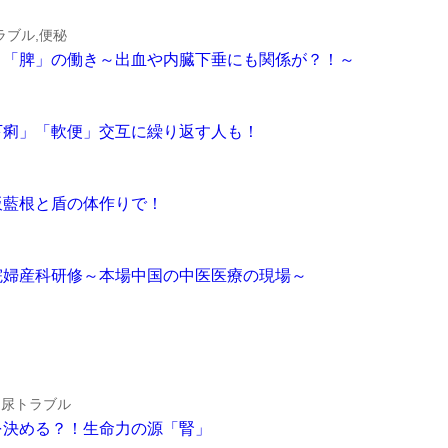
ラブル,便秘
とは違う「脾」の働き～出血や内臓下垂にも関係が？！～
い「下痢」「軟便」交互に繰り返す人も！
矛の板藍根と盾の体作りで！
省中医院婦産科研修～本場中国の中医医療の現場～
,尿トラブル
寿命を決める？！生命力の源「腎」