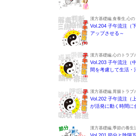
漢方基礎編,食養生,心
Vol.204 子午
アップさせる～
漢方基礎編,心のトラブル
Vol.203 子午
間を考慮して生活・
漢方基礎編,胃腸トラブ
Vol.202 子午
が活発に動く時間に
漢方基礎編,季節の養生
Vol.201 節分