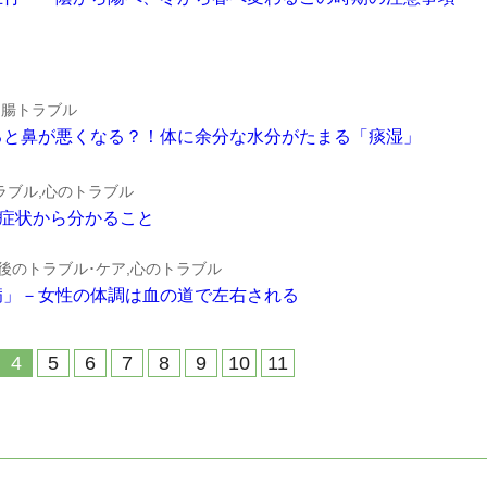
胃腸トラブル
が冷えると鼻が悪くなる？！体に余分な水分がたまる「痰湿」
ラブル,心のトラブル
という症状から分かること
産後のトラブル･ケア,心のトラブル
の道の病」－女性の体調は血の道で左右される
4
5
6
7
8
9
10
11