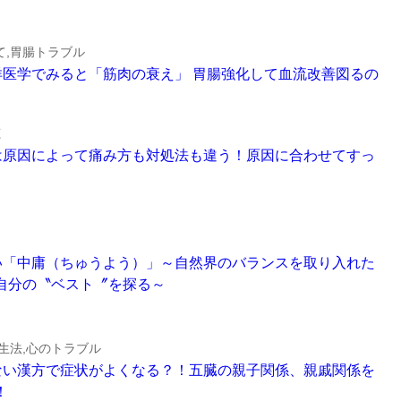
て,胃腸トラブル
みは東洋医学でみると「筋肉の衰え」 胃腸強化して血流改善図るの
聴
～頭痛は原因によって痛み方も対処法も違う！原因に合わせてすっ
うどよい「中庸（ちゅうよう）」～自然界のバランスを取り入れた
自分の〝ベスト〞を探る～
生法,心のトラブル
関係のない漢方で症状がよくなる？！五臓の親子関係、親戚関係を
！