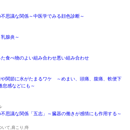
と臓器の不思議な関係～中医学でみる顔色診断～
方～乳腺炎～
学的にみた食べ物のよい組み合わせ悪い組み合わせ
時期、膝や関節に水がたまるワケ ～めまい、頭痛、腹痛、軟便下
倦怠感などにも～
ル
と五臓の不思議な関係「五志」～臓器の働きが感情にも作用する～
いて,肩こり,痔