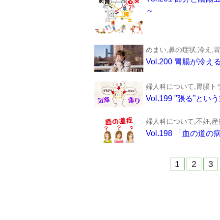
～
めまい,鼻の症状,冷え,
Vol.200 胃腸
婦人科について,胃腸ト
Vol.199 "張る”
婦人科について,不妊,
Vol.198 「血
1
2
3