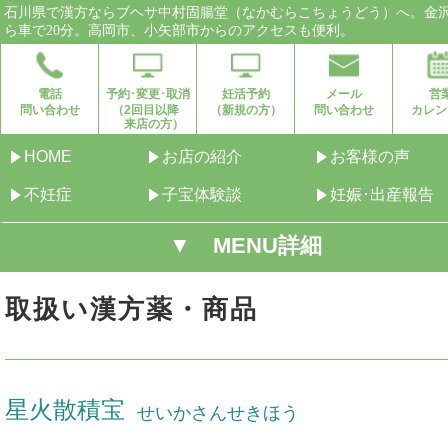
石川県で漢方ならブヘサ中村固腸堂（なかむらこちょうどう）へ。金
ら車で20分。高岡市、小矢部市からのアクセスも便利。
電話
予約･変更･取消
妊活予約
メール
営
問い合わせ
（2回目以降
（新規の方）
問い合わせ
カレン
来店の方）
HOME
お店の紹介
お客様の声
不妊症
子宝体験談
妊娠･出産報告
▼ MENU詳細
取扱い漢方薬・商品
星火散積宝
せいかさんせきほう