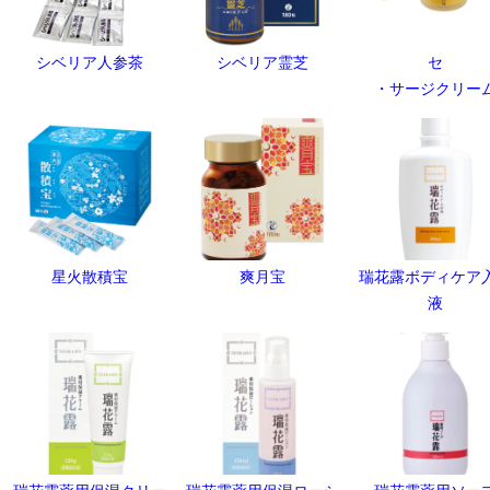
シベリア人参茶
シベリア霊芝
セ
・サージクリー
星火散積宝
爽月宝
瑞花露ボディケア
液