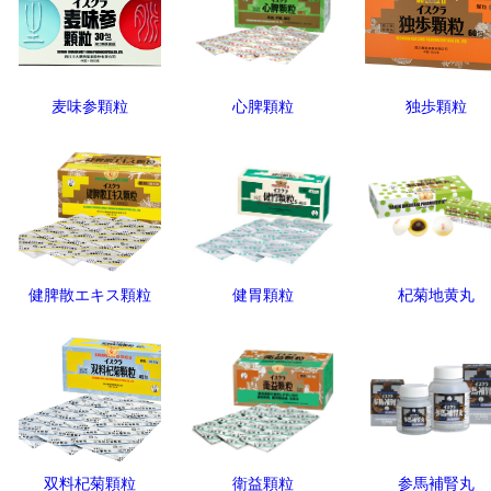
麦味参顆粒
心脾顆粒
独歩顆粒
健脾散エキス顆粒
健胃顆粒
杞菊地黄丸
双料杞菊顆粒
衛益顆粒
参馬補腎丸