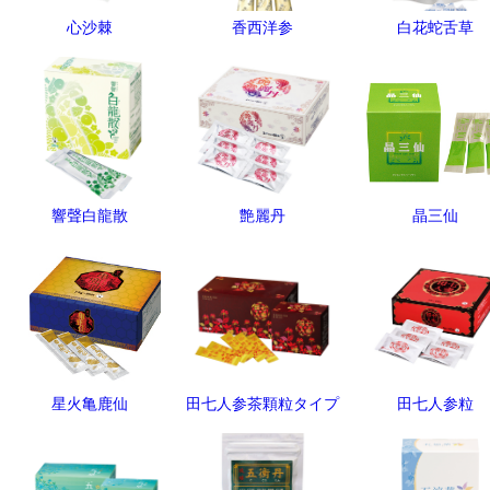
心沙棘
香西洋参
白花蛇舌草
響聲白龍散
艶麗丹
晶三仙
星火亀鹿仙
田七人参茶顆粒タイプ
田七人参粒