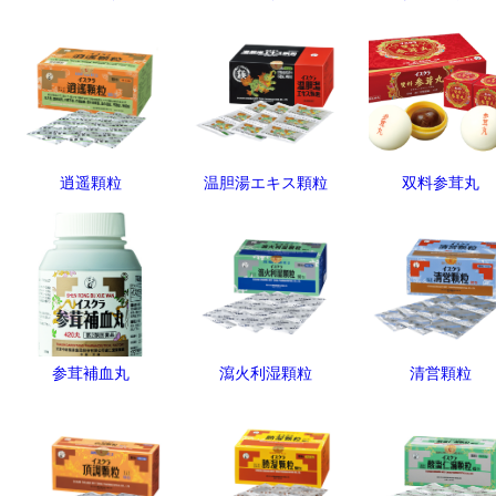
逍遥顆粒
温胆湯エキス顆粒
双料参茸丸
参茸補血丸
瀉火利湿顆粒
清営顆粒