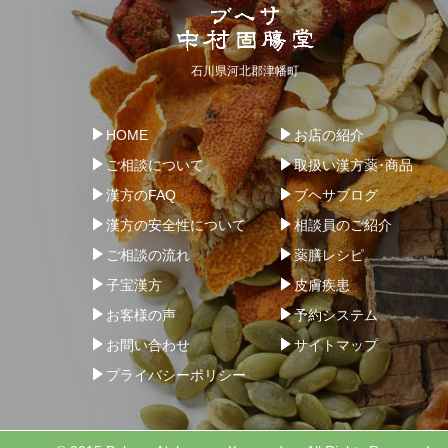
石川県河北郡津幡町
HOME
お店の紹介
ご相談について
取扱い漢方薬･商品
漢方のFAQ
ブヘサブログ
漢方の安全性について
相談員のご紹介
ご相談の流れ
薬膳レシピ
子宝漢方
皮膚疾患
お客様の声
予約システム
お問い合わせ
サイトマップ
プライバシーポリシー