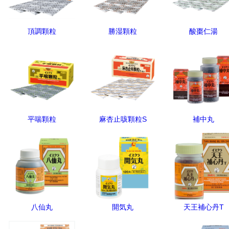
頂調顆粒
勝湿顆粒
酸棗仁湯
平喘顆粒
麻杏止咳顆粒S
補中丸
八仙丸
開気丸
天王補心丹T