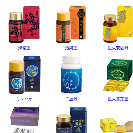
海精宝
活楽宝
星火安固丹
ミンハオ
二至丹
星火霊芝宝