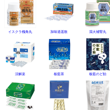
イスクラ槐角丸
加味逍遥散
瀉火補腎丸
涼解楽
板藍茶
板藍のど飴