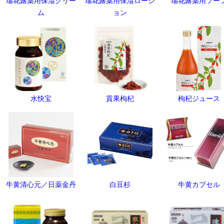
瑞花露薬用保湿クリー
瑞花露薬用保湿ローシ
瑞花露薬用ソー
ム
ョン
水快宝
貢果枸杞
枸杞ジュース
牛黄清心元／日薬金丹
白豆杉
牛黄カプセル