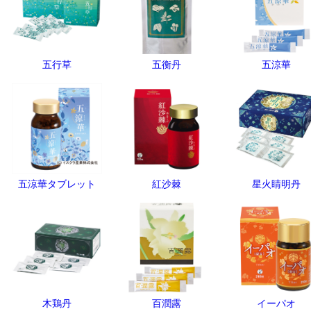
五行草
五衡丹
五涼華
五涼華タブレット
紅沙棘
星火睛明丹
木鶏丹
百潤露
イーパオ