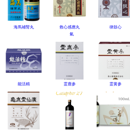
海馬補腎丸
救心感應丸
律鼓心
氣
能活精
霊鹿参
霊黄参