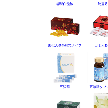
響聲白龍散
艶麗丹
田七人参茶顆粒タイプ
田七人参
五涼華
五涼華タブ