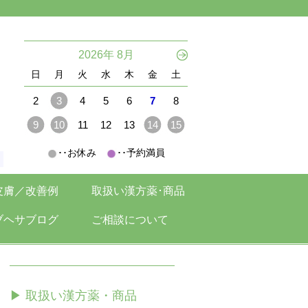
。
2026年 8月
日
月
火
水
木
金
土
2
3
4
5
6
7
8
9
10
11
12
13
14
15
･･お休み
･･予約満員
。
皮膚／改善例
取扱い漢方薬･商品
ブヘサブログ
ご相談について
▶ 取扱い漢方薬・商品