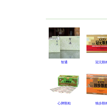
智通
冠元顆
心脾顆粒
独歩顆