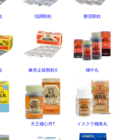
粒
頂調顆粒
勝湿顆粒
粒
麻杏止咳顆粒S
補中丸
天王補心丹T
イスクラ槐角丸