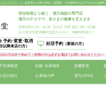
こちょうどう）へ。金沢市から車で20分。高岡市、小矢部市からのアクセスも便利
明治初期より続く、漢方相談の専門店
漢方のチカラで、皆さまの健康を支えます
営業時間
9:30～18:30
定休日
月曜､祝日､第2･4日曜
石川県河北郡津幡町加賀爪ヌ58-2 津幡警察署すぐ
ト予約･変更･取消
妊活予約
（新規の方）
回目以降来店の方）
妊活の方以外で初めてご利用の方は必ずお電話でお問い合わせください
子宝体験談
妊娠･出産報告
皮膚疾患
お店の紹介
お客様の声
漢方のFAQ