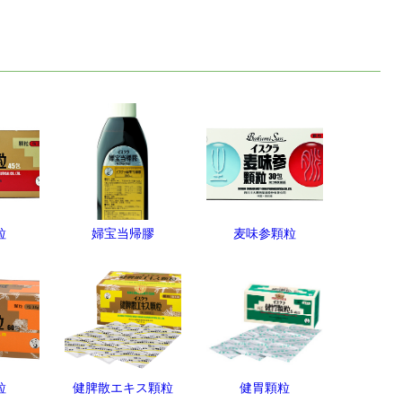
粒
婦宝当帰膠
麦味参顆粒
粒
健脾散エキス顆粒
健胃顆粒