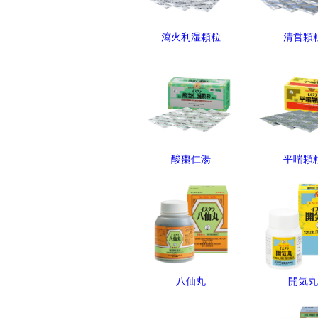
瀉火利湿顆粒
清営顆
酸棗仁湯
平喘顆
八仙丸
開気丸