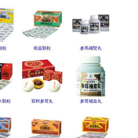
顆粒
衛益顆粒
参馬補腎丸
ス顆粒
双料参茸丸
参茸補血丸