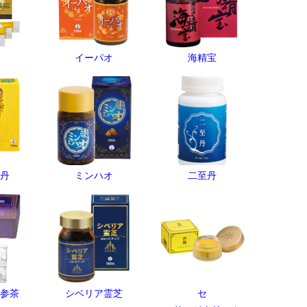
イーパオ
海精宝
丹
ミンハオ
二至丹
参茶
シベリア霊芝
セ