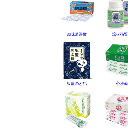
加味逍遥散
瀉火補腎
板藍のど飴
心沙棘