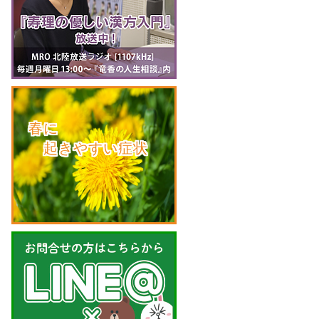
　春に
　　起きやすい症状