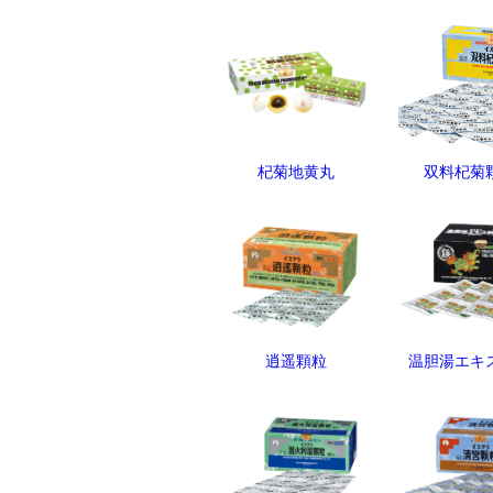
杞菊地黄丸
双料杞菊
逍遥顆粒
温胆湯エキ