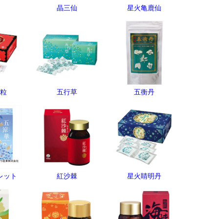
晶三仙
星火亀鹿仙
粒
五行草
五衡丹
レット
紅沙棘
星火睛明丹