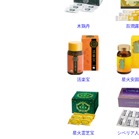
木鶏丹
百潤露
活楽宝
星火安固
星火霊芝宝
シベリア人