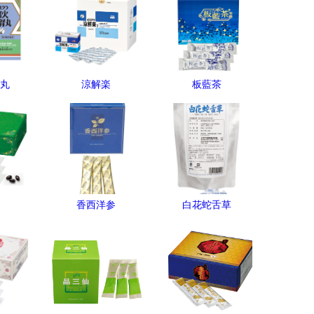
丸
涼解楽
板藍茶
香西洋参
白花蛇舌草