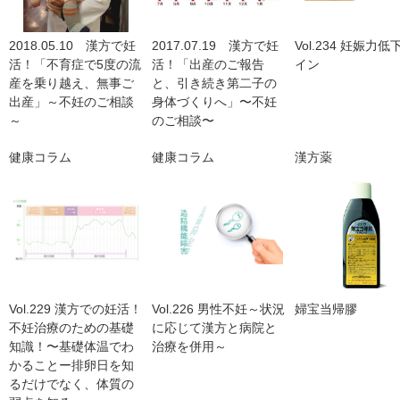
2018.05.10 漢方で妊
2017.07.19 漢方で妊
Vol.234 妊娠力
活！「不育症で5度の流
活！「出産のご報告
イン
産を乗り越え、無事ご
と、引き続き第二子の
出産」～不妊のご相談
身体づくりへ」〜不妊
～
のご相談〜
健康コラム
健康コラム
漢方薬
Vol.229 漢方での妊活！
Vol.226 男性不妊～状況
婦宝当帰膠
不妊治療のための基礎
に応じて漢方と病院と
知識！〜基礎体温でわ
治療を併用～
かることー排卵日を知
るだけでなく、体質の