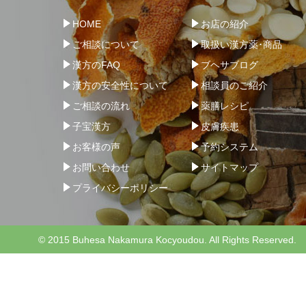
HOME
お店の紹介
ご相談について
取扱い漢方薬･商品
漢方のFAQ
ブヘサブログ
漢方の安全性について
相談員のご紹介
ご相談の流れ
薬膳レシピ
子宝漢方
皮膚疾患
お客様の声
予約システム
お問い合わせ
サイトマップ
プライバシーポリシー
© 2015 Buhesa Nakamura Kocyoudou. All Rights Reserved.