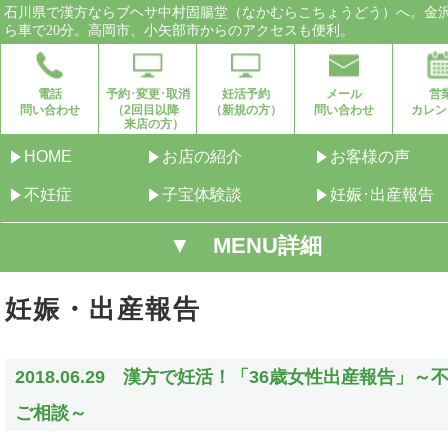
石川県で漢方ならブヘサ中村固腸堂（なかむらこちょうどう）へ。金
ら車で20分。高岡市、小矢部市からのアクセスも便利。
電話
予約･変更･取消
妊活予約
メール
営
問い合わせ
（2回目以降
（新規の方）
問い合わせ
カレン
来店の方）
HOME
お店の紹介
お客様の声
不妊症
子宝体験談
妊娠･出産報告
▼ MENU詳細
妊娠・出産報告
2018.06.29 漢方で妊活！「36歳女性出産報告」～
ご相談～