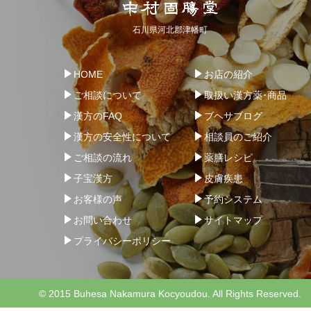
石川県河北郡津幡町
HOME
お店の紹介
ご相談について
取扱い漢方薬･商品
漢方のFAQ
ブヘサブログ
漢方の安全性について
相談員のご紹介
ご相談の流れ
薬膳レシピ
子宝漢方
皮膚疾患
お客様の声
予約システム
お問い合わせ
サイトマップ
プライバシーポリシー
© 2015 Buhesa Nakamura Kocyoudou. All Rights Reserved.