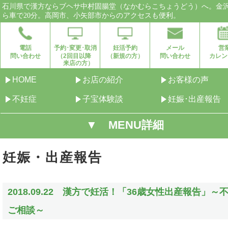
石川県で漢方ならブヘサ中村固腸堂（なかむらこちょうどう）へ。金
ら車で20分。高岡市、小矢部市からのアクセスも便利。
電話
予約･変更･取消
妊活予約
メール
営
問い合わせ
（2回目以降
（新規の方）
問い合わせ
カレン
来店の方）
HOME
お店の紹介
お客様の声
不妊症
子宝体験談
妊娠･出産報告
▼ MENU詳細
妊娠・出産報告
2018.09.22 漢方で妊活！「36歳女性出産報告」～
ご相談～