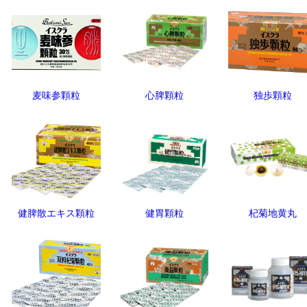
麦味参顆粒
心脾顆粒
独歩顆粒
健脾散エキス顆粒
健胃顆粒
杞菊地黄丸