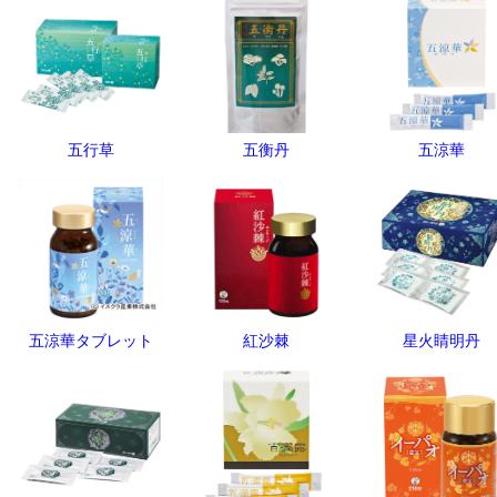
五行草
五衡丹
五涼華
五涼華タブレット
紅沙棘
星火睛明丹