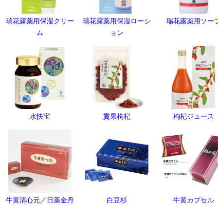
瑞花露薬用保湿クリー
瑞花露薬用保湿ローシ
瑞花露薬用ソー
ム
ョン
水快宝
貢果枸杞
枸杞ジュース
牛黄清心元／日薬金丹
白豆杉
牛黄カプセル