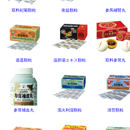
双料杞菊顆粒
衛益顆粒
参馬補腎丸
逍遥顆粒
温胆湯エキス顆粒
双料参茸丸
参茸補血丸
瀉火利湿顆粒
清営顆粒