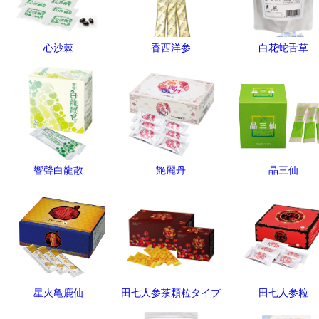
心沙棘
香西洋参
白花蛇舌草
響聲白龍散
艶麗丹
晶三仙
星火亀鹿仙
田七人参茶顆粒タイプ
田七人参粒