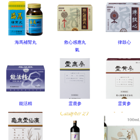
海馬補腎丸
救心感應丸
律鼓心
氣
能活精
霊鹿参
霊黄参