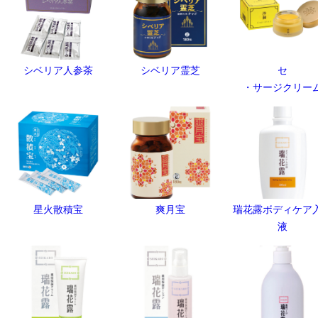
シベリア人参茶
シベリア霊芝
セ
・サージクリー
星火散積宝
爽月宝
瑞花露ボディケア
液