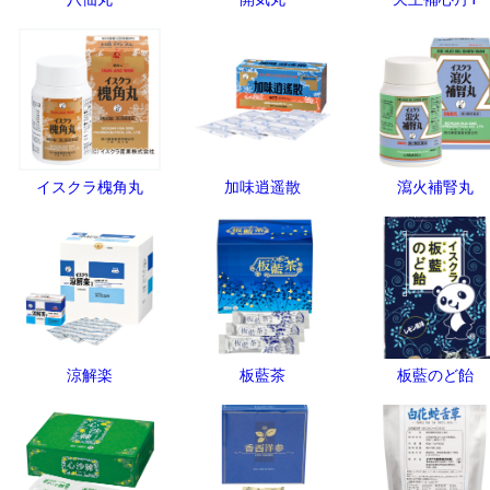
イスクラ槐角丸
加味逍遥散
瀉火補腎丸
涼解楽
板藍茶
板藍のど飴