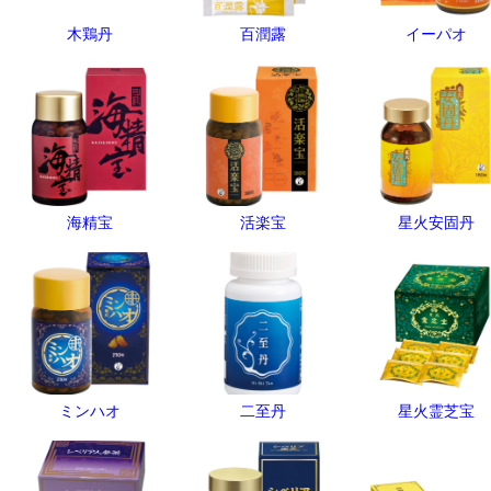
木鶏丹
百潤露
イーパオ
海精宝
活楽宝
星火安固丹
ミンハオ
二至丹
星火霊芝宝