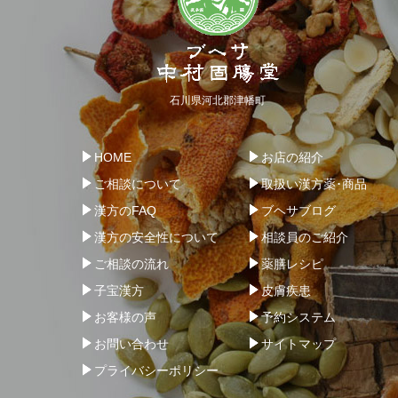
石川県河北郡津幡町
HOME
お店の紹介
ご相談について
取扱い漢方薬･商品
漢方のFAQ
ブヘサブログ
漢方の安全性について
相談員のご紹介
ご相談の流れ
薬膳レシピ
子宝漢方
皮膚疾患
お客様の声
予約システム
お問い合わせ
サイトマップ
プライバシーポリシー