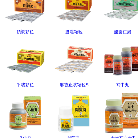
頂調顆粒
勝湿顆粒
酸棗仁湯
平喘顆粒
麻杏止咳顆粒S
補中丸
八仙丸
開気丸
天王補心丹T