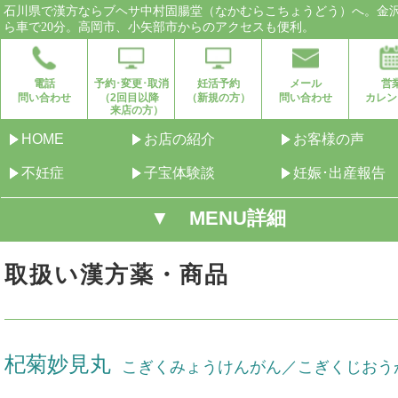
石川県で漢方ならブヘサ中村固腸堂（なかむらこちょうどう）へ。金
ら車で20分。高岡市、小矢部市からのアクセスも便利。
電話
予約･変更･取消
妊活予約
メール
営
問い合わせ
（2回目以降
（新規の方）
問い合わせ
カレン
来店の方）
HOME
お店の紹介
お客様の声
不妊症
子宝体験談
妊娠･出産報告
▼ MENU詳細
取扱い漢方薬・商品
杞菊妙見丸
こぎくみょうけんがん／こぎくじおう