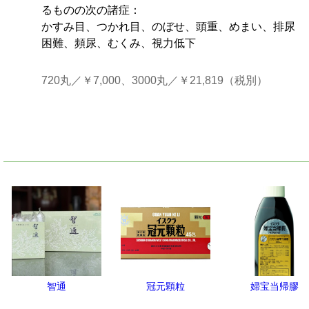
るものの次の諸症：
かすみ目、つかれ目、のぼせ、頭重、めまい、排尿
困難、頻尿、むくみ、視力低下
720丸／￥7,000、3000丸／￥21,819（税別）
智通
冠元顆粒
婦宝当帰膠