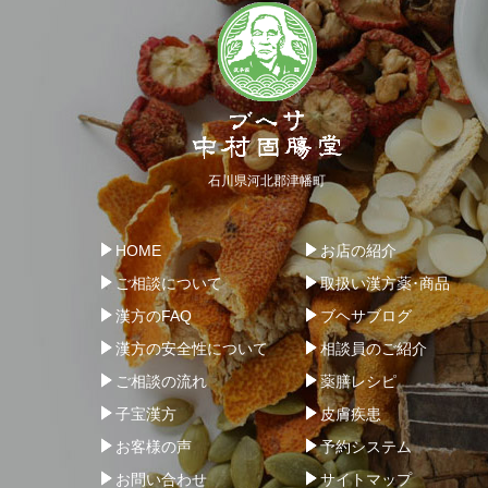
石川県河北郡津幡町
HOME
お店の紹介
ご相談について
取扱い漢方薬･商品
漢方のFAQ
ブヘサブログ
漢方の安全性について
相談員のご紹介
ご相談の流れ
薬膳レシピ
子宝漢方
皮膚疾患
お客様の声
予約システム
お問い合わせ
サイトマップ