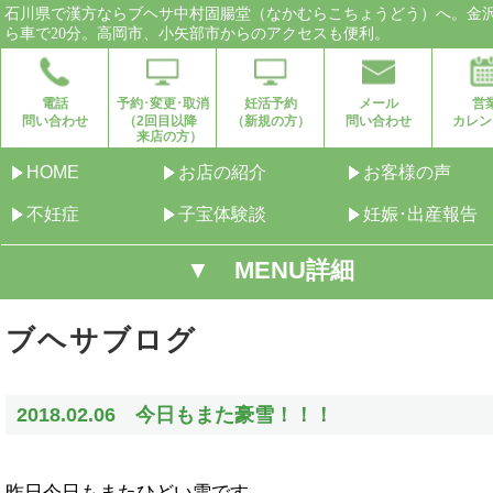
石川県で漢方ならブヘサ中村固腸堂（なかむらこちょうどう）へ。金
ら車で20分。高岡市、小矢部市からのアクセスも便利。
電話
予約･変更･取消
妊活予約
メール
営
問い合わせ
（2回目以降
（新規の方）
問い合わせ
カレン
来店の方）
HOME
お店の紹介
お客様の声
不妊症
子宝体験談
妊娠･出産報告
▼ MENU詳細
ブヘサブログ
2018.02.06 今日もまた豪雪！！！
昨日今日もまたひどい雪です。。