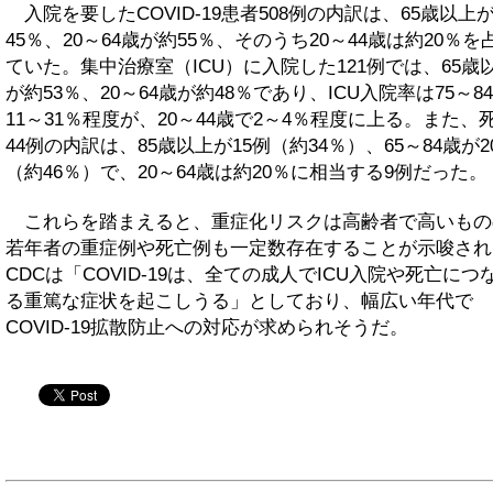
入院を要したCOVID-19患者508例の内訳は、65歳以上
45％、20～64歳が約55％、そのうち20～44歳は約20％を
ていた。集中治療室（ICU）に入院した121例では、65歳
が約53％、20～64歳が約48％であり、ICU入院率は75～8
11～31％程度が、20～44歳で2～4％程度に上る。また、
44例の内訳は、85歳以上が15例（約34％）、65～84歳が2
（約46％）で、20～64歳は約20％に相当する9例だった。
これらを踏まえると、重症化リスクは高齢者で高いもの
若年者の重症例や死亡例も一定数存在することが示唆され
CDCは「COVID-19は、全ての成人でICU入院や死亡につ
る重篤な症状を起こしうる」としており、幅広い年代で
COVID-19拡散防止への対応が求められそうだ。
twitter