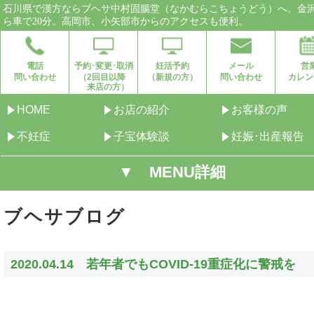
石川県で漢方ならブヘサ中村固腸堂（なかむらこちょうどう）へ。金
ら車で20分。高岡市、小矢部市からのアクセスも便利。
電話
予約･変更･取消
妊活予約
メール
営
問い合わせ
（2回目以降
（新規の方）
問い合わせ
カレン
来店の方）
HOME
お店の紹介
お客様の声
不妊症
子宝体験談
妊娠･出産報告
▼ MENU詳細
ブヘサブログ
2020.04.14 若年者でもCOVID-19重症化に警戒を