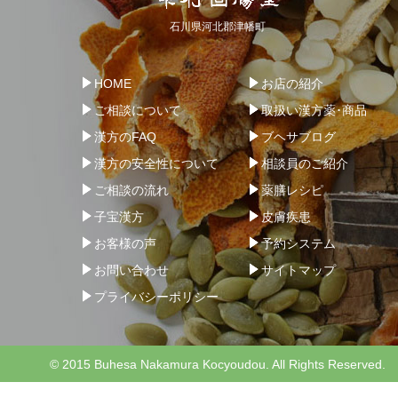
石川県河北郡津幡町
HOME
お店の紹介
ご相談について
取扱い漢方薬･商品
漢方のFAQ
ブヘサブログ
漢方の安全性について
相談員のご紹介
ご相談の流れ
薬膳レシピ
子宝漢方
皮膚疾患
お客様の声
予約システム
お問い合わせ
サイトマップ
プライバシーポリシー
© 2015 Buhesa Nakamura Kocyoudou. All Rights Reserved.