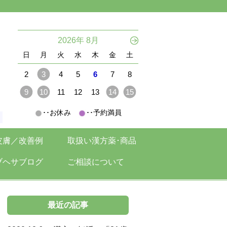
。
2026年 8月
日
月
火
水
木
金
土
2
3
4
5
6
7
8
9
10
11
12
13
14
15
･･お休み
･･予約満員
。
皮膚／改善例
取扱い漢方薬･商品
ブヘサブログ
ご相談について
最近の記事