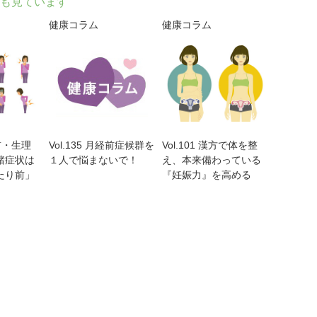
も見ています
健康コラム
健康コラム
理前・生理
Vol.135 月経前症候群を
Vol.101 漢方で体を整
諸症状は
１人で悩まないで！
え、本来備わっている
たり前」
『妊娠力』を高める