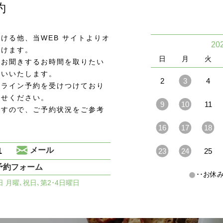
約
ける他、当WEB サイトよりオ
20
頂けます。
日
月
火
をお聞きするお時間を取りたい
願いいたします。
2
3
4
ンライン予約を受けつけており
わせください。
9
10
11
ますので、ご予約状況をご参考
16
17
18
1
メール
23
24
25
予約フォーム
･･お
休日 月曜､祝日､第2･4日曜日