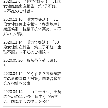
2020.12.6 漢方で妊活！「31歳
女性妊娠出産報告／第2子不妊」
～不妊のご相談～
2020.11.16 漢方で妊活！「31
歳女性妊娠出産報告／多嚢胞性卵
巣症候群・抗精子抗体高め」～不
妊のご相談～
2020.11.14 漢方で妊活！ 「38
歳女性出産報告／第二子不妊・生
理不順」～不妊のご相談～
2020.05.20 板藍茶入荷しまし
た！！！
2020.04.14 どうする？透析施設
での新型コロナ対策／国際腎臓学
会が指針を公表
2020.04.14 「コロナうつ」予防
のための11カ条／日本うつ病学
会、国際学会の提言を公開