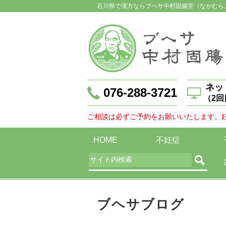
石川県で漢方ならブヘサ中村固腸堂（なかむら
ネッ
076-288-3721
（2
ご相談は必ずご予約をお願いいたします。
HOME
不妊症
ブヘサブログ