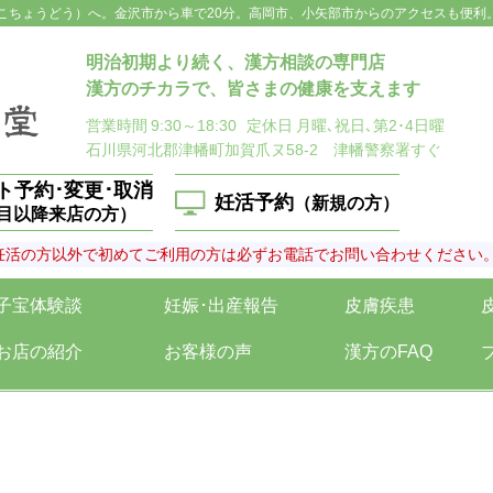
こちょうどう）へ。金沢市から車で20分。高岡市、小矢部市からのアクセスも便利
明治初期より続く、漢方相談の専門店
漢方のチカラで、皆さまの健康を支えます
営業時間
9:30～18:30
定休日
月曜､祝日､第2･4日曜
石川県河北郡津幡町加賀爪ヌ58-2 津幡警察署すぐ
ト予約･変更･取消
妊活予約
（新規の方）
回目以降来店の方）
妊活の方以外で初めてご利用の方は必ずお電話でお問い合わせください
子宝体験談
妊娠･出産報告
皮膚疾患
お店の紹介
お客様の声
漢方のFAQ
≡