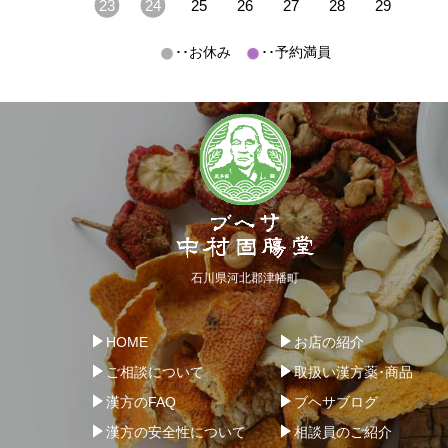
23
24
25
26
27
28
29
･･お休み
･･予約満員
石川県河北郡津幡町
HOME
お店の紹介
ご相談について
取扱い漢方薬･商品
漢方のFAQ
ブヘサブログ
漢方の安全性について
相談員のご紹介