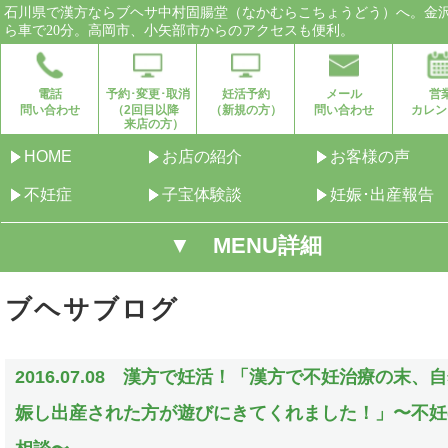
石川県で漢方ならブヘサ中村固腸堂（なかむらこちょうどう）へ。金
ら車で20分。高岡市、小矢部市からのアクセスも便利。
電話
予約･変更･取消
妊活予約
メール
営
問い合わせ
（2回目以降
（新規の方）
問い合わせ
カレン
来店の方）
HOME
お店の紹介
お客様の声
不妊症
子宝体験談
妊娠･出産報告
▼ MENU詳細
ブヘサブログ
2016.07.08 漢方で妊活！「漢方で不妊治療の末、
娠し出産された方が遊びにきてくれました！」〜不妊