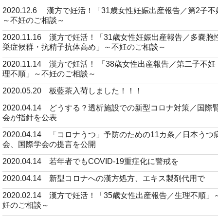
2020.12.6 漢方で妊活！「31歳女性妊娠出産報告／第2子
～不妊のご相談～
2020.11.16 漢方で妊活！「31歳女性妊娠出産報告／多嚢胞
巣症候群・抗精子抗体高め」～不妊のご相談～
2020.11.14 漢方で妊活！ 「38歳女性出産報告／第二子不
理不順」～不妊のご相談～
2020.05.20 板藍茶入荷しました！！！
2020.04.14 どうする？透析施設での新型コロナ対策／国際
会が指針を公表
2020.04.14 「コロナうつ」予防のための11カ条／日本うつ
会、国際学会の提言を公開
2020.04.14 若年者でもCOVID-19重症化に警戒を
2020.04.14 新型コロナへの漢方処方、エキス製剤代用で
2020.02.14 漢方で妊活！「35歳女性出産報告／生理不順」
妊のご相談～