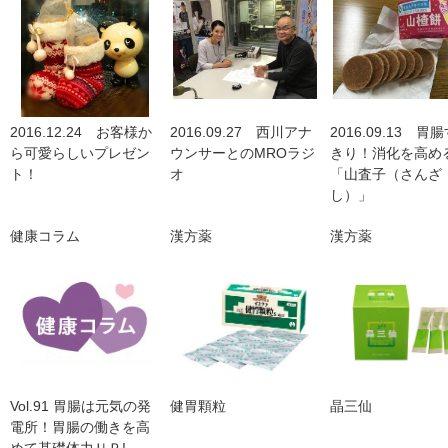
2016.12.24 お客様か
2016.09.27 西川アナ
2016.09.13 胃
ら可愛らしいプレゼン
ウンサーとのMROラジ
きり！消化を高め
ト！
オ
「山査子（さんざ
し）」
健康コラム
漢方薬
漢方薬
Vol.91 胃腸は元気の発
健胃顆粒
晶三仙
電所！胃腸の働きを高