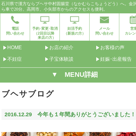
石川県で漢方ならブヘサ中村固腸堂（なかむらこちょうどう）へ。金
ら車で20分。高岡市、小矢部市からのアクセスも便利。
電話
予約･変更･取消
妊活予約
メール
営
問い合わせ
（2回目以降
（新規の方）
問い合わせ
カレン
来店の方）
HOME
お店の紹介
お客様の声
不妊症
子宝体験談
妊娠･出産報告
▼ MENU詳細
ブヘサブログ
2016.12.29 今年も１年間ありがとうございました！