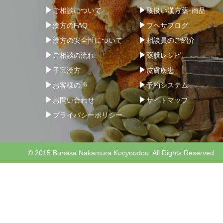
ご相談について
取扱い漢方薬･商品
漢方のFAQ
ブヘサブログ
漢方の安全性について
相談員のご紹介
ご相談の流れ
薬膳レシピ
子宝漢方
皮膚疾患
お客様の声
予約システム
お問い合わせ
サイトマップ
プライバシーポリシー
© 2015 Buhesa Nakamura Kocyoudou. All Rights Reserved.