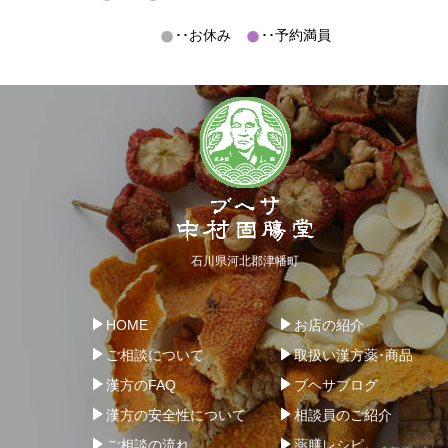
･･お休み
･･予約満員
石川県河北郡津幡町
HOME
お店の紹介
ご相談について
取扱い漢方薬･商品
漢方のFAQ
ブヘサブログ
漢方の安全性について
相談員のご紹介
ご相談の流れ
薬膳レシピ