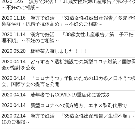
2020.12.6 漢方で妊活！「31歳女性妊娠出産報告／第2子
～不妊のご相談～
2020.11.16 漢方で妊活！「31歳女性妊娠出産報告／多嚢胞
巣症候群・抗精子抗体高め」～不妊のご相談～
2020.11.14 漢方で妊活！ 「38歳女性出産報告／第二子不
理不順」～不妊のご相談～
2020.05.20 板藍茶入荷しました！！！
2020.04.14 どうする？透析施設での新型コロナ対策／国際
会が指針を公表
2020.04.14 「コロナうつ」予防のための11カ条／日本うつ
会、国際学会の提言を公開
2020.04.14 若年者でもCOVID-19重症化に警戒を
2020.04.14 新型コロナへの漢方処方、エキス製剤代用で
2020.02.14 漢方で妊活！「35歳女性出産報告／生理不順」
妊のご相談～