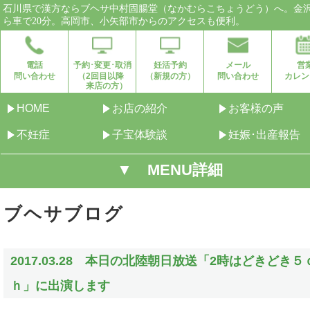
石川県で漢方ならブヘサ中村固腸堂（なかむらこちょうどう）へ。金
ら車で20分。高岡市、小矢部市からのアクセスも便利。
電話
予約･変更･取消
妊活予約
メール
営
問い合わせ
（2回目以降
（新規の方）
問い合わせ
カレン
来店の方）
HOME
お店の紹介
お客様の声
不妊症
子宝体験談
妊娠･出産報告
▼ MENU詳細
ブヘサブログ
2017.03.28 本日の北陸朝日放送「2時はどきどき５
ｈ」に出演します