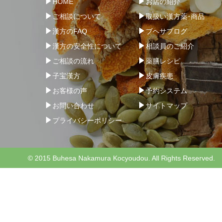
HOME
お店の紹介
ご相談について
取扱い漢方薬･商品
漢方のFAQ
ブヘサブログ
漢方の安全性について
相談員のご紹介
ご相談の流れ
薬膳レシピ
子宝漢方
皮膚疾患
お客様の声
予約システム
お問い合わせ
サイトマップ
プライバシーポリシー
© 2015 Buhesa Nakamura Kocyoudou. All Rights Reserved.