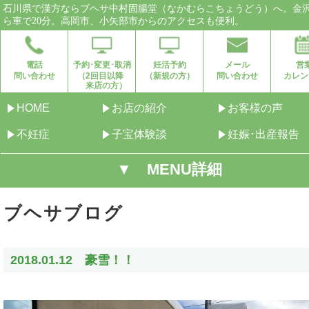
石川県で漢方ならブヘサ中村固腸堂（なかむらこちょうどう）へ。金
ら車で20分。高岡市、小矢部市からのアクセスも便利。
電話
予約･変更･取消
妊活予約
メール
営
問い合わせ
（2回目以降
（新規の方）
問い合わせ
カレン
来店の方）
HOME
お店の紹介
お客様の声
不妊症
子宝体験談
妊娠･出産報告
▼ MENU詳細
ブヘサブログ
2018.01.12 豪雪！！